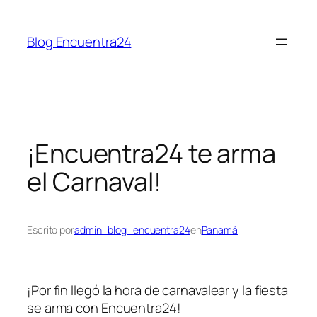
Saltar
al
Blog Encuentra24
contenido
¡Encuentra24 te arma
el Carnaval!
Escrito por
admin_blog_encuentra24
en
Panamá
¡Por fin llegó la hora de carnavalear y la fiesta 
se arma con Encuentra24!