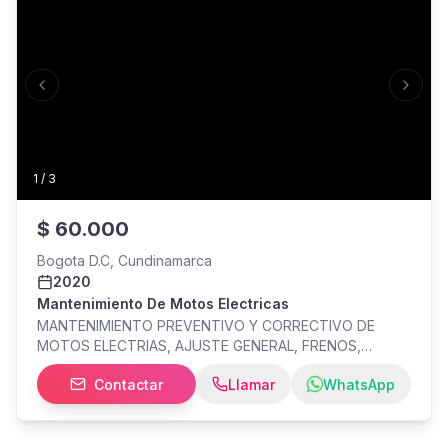
Previous slide
Next s
1
/
3
$
60.000
Bogota D.C, Cundinamarca
2020
Mantenimiento De Motos Electricas
MANTENIMIENTO PREVENTIVO Y CORRECTIVO DE
MOTOS ELECTRIAS, AJUSTE GENERAL, FRENOS,
SUSPENCION, PINTURA GENERAL, ELECTRICIDAD Y
Contactar
Llamar
WhatsApp
MUCHO MAS. POWERFUL BICYCLES CRA A 31 - SAN
FERNADO WHATSAPP.