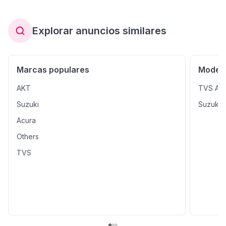
Explorar anuncios similares
Marcas populares
Modelo
AKT
TVS Ap
Suzuki
Suzuki 
Acura
Others
TVS