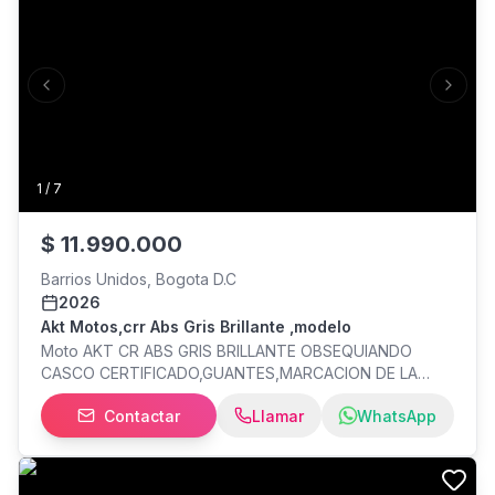
Previous slide
Next s
1
/
7
$
11.990.000
Barrios Unidos, Bogota D.C
2026
Akt Motos,crr Abs Gris Brillante ,modelo
Moto AKT CR ABS GRIS BRILLANTE OBSEQUIANDO
CASCO CERTIFICADO,GUANTES,MARCACION DE LA
MOTO adicional los papales somos los mas económicos
Contactar
Llamar
WhatsApp
en tramites de motos ;también con DESCUENTO de
400.000 de contado u tarjetas pero si es financiado con
PROGRESER DESCUENTO de MAS , Hasta 30 DE ABRIL
del . nuestros datos son:para mayor información: nuestro