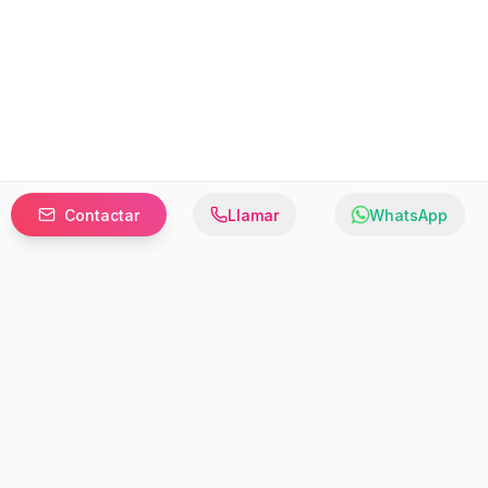
Contactar
Llamar
WhatsApp
Prefer to browse in English? Switch here.
Recursos
Información
Estadísticas de Propiedades
Nosotros
Bluebook
Términos y Servicios
Calculadora de Hipotecas
Políticas de Privacidad
Elige tu país: