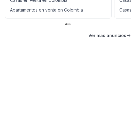
Casas en venta en Colombia
Casas e
Apartamentos en venta en Colombia
Casas e
Ver más anuncios