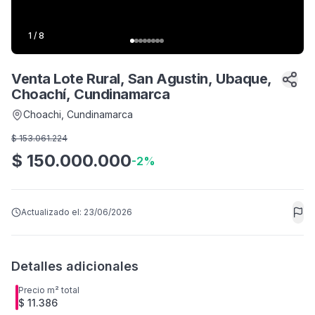
1
/
8
Venta Lote Rural, San Agustin, Ubaque,
Choachí, Cundinamarca
Choachi
, Cundinamarca
$
153.061.224
$
150.000.000
-
2
%
Actualizado el:
23/06/2026
Detalles adicionales
Precio m² total
$ 11.386