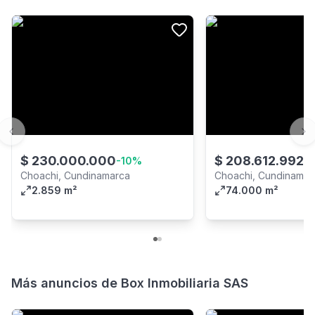
Previous slide
Ne
$
230.000.000
$
208.612.992
-
10
%
Choachi, Cundinamarca
Choachi, Cundinamar
2.859 m²
74.000 m²
Más anuncios de
Box Inmobiliaria SAS