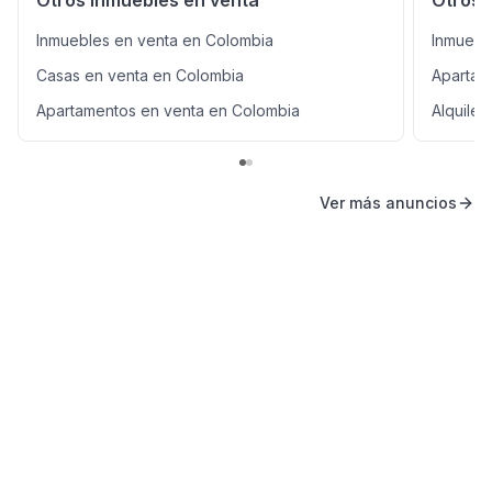
Otros inmuebles en venta
Otros 
Inmuebles en venta en Colombia
Inmuebl
Casas en venta en Colombia
Apartam
Apartamentos en venta en Colombia
Alquile
Ver más anuncios