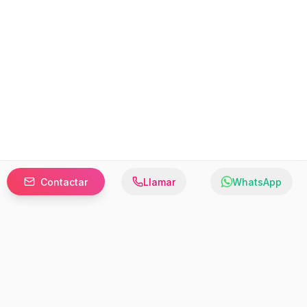
Contactar
Llamar
WhatsApp
Prefer to browse in English? Switch here.
Recursos
Información
Estadísticas de Propiedades
Nosotros
Bluebook
Términos y Servicios