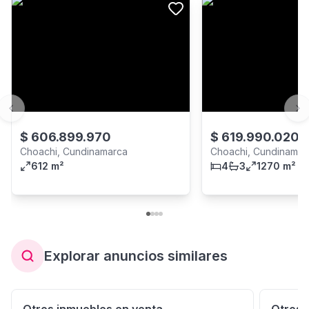
Previous slide
Ne
$
606.899.970
$
619.990.020
Choachi, Cundinamarca
Choachi, Cundinamar
612 m²
4
3
1270 m²
Explorar anuncios similares