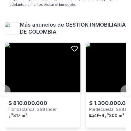
adelantos sin antes visitar el inmueble.
Más anuncios de
GESTION INMOBILIARIA
DE COLOMBIA
Previous slide
Ne
$
810.000.000
$
1.300.000.00
Floridablanca, Santander
Piedecuesta, Santan
817 m²
4
4
300 m²