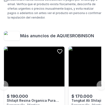
email. Verifica que el producto exista físicamente, desconfía de
ofertas urgentes o precios inusualmente bajos, y evita realizar
pagos o adelantos sin antes ver el producto en persona o confirmar
la reputación del vendedor.
Más anuncios de
AQUIESROBINSON
Previous slide
Ne
$
190.000
$
170.000
Shilajit Resina Organica Pura
Tongkat Ali Shilajit 
Ayurveda
Natural Potente
Barranquilla, Atlantico
Barranquilla, Atlantico