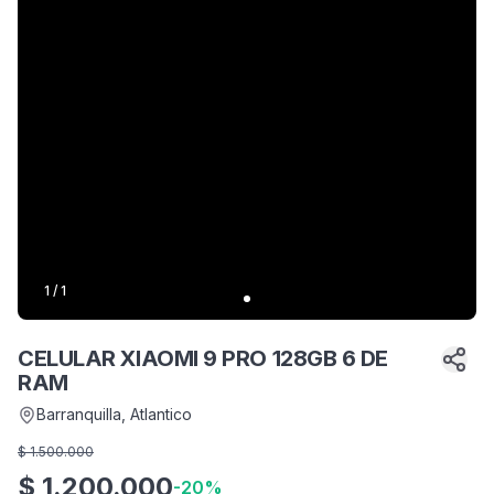
1
/
1
CELULAR XIAOMI 9 PRO 128GB 6 DE
RAM
Barranquilla
, Atlantico
$
1.500.000
$
1.200.000
-
20
%