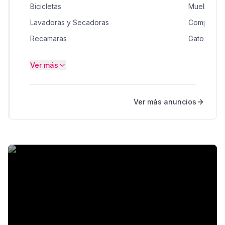
Bicicletas
Muebles H
Lavadoras y Secadoras
Computad
Recamaras
Gatos en 
Gatos en Colombia
Software
Ver más
Busco novia(o)
Teléfonos 
Teléfonos Celulares
Salud & Be
Ver más anuncios
Software
Construcc
Dispositivos electrónicos vestibles