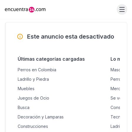
Este anuncio esta desactivado
Últimas categorías cargadas
Lo más 
Perros en Colombia
Mascotas &
Ladrillo y Piedra
Perros en
Muebles
Mercancía 
Juegos de Ocio
Se vende
Busca
Construcci
Decoración y Lamparas
Tecnologí
Construcciones
Ladrillo y 