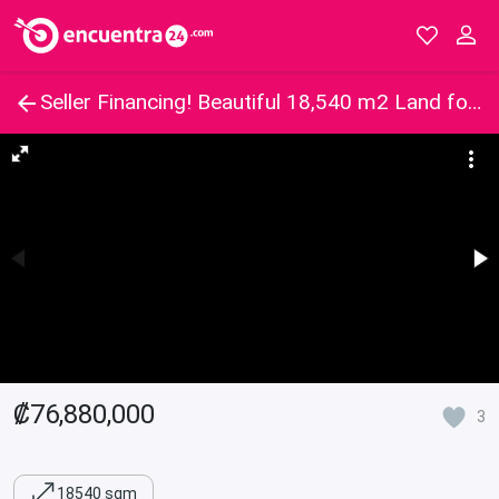
Seller Financing! Beautiful 18,540 m2 Land for house development or Farm-Rio Cuarto-Ala Juela
₡76,880,000
3
18540 sqm