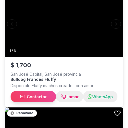
Previous slide
Next s
1
/
6
$
1,700
San José Capital, San José provincia
Bulldog Francés Fluffy
Disponible Fluffy machos creados con amor
Contactar
Llamar
WhatsApp
Resaltado