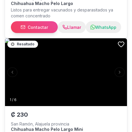
Chihuahua Macho Pelo Largo
Listos para entregar vacunados y desparasitados ya
comen concentrado
Contactar
Llamar
WhatsApp
Resaltado
Previous slide
Next s
1
/
6
₡
230
San Ramón, Alajuela provincia
Chihuahua Macho Pelo Largo Mini