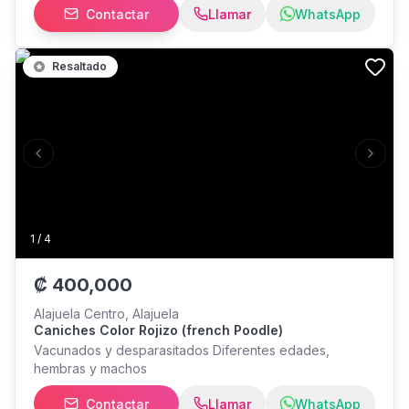
Contactar
Llamar
WhatsApp
factura electrónica,
Resaltado
Previous slide
Next s
1
/
4
₡
400,000
Alajuela Centro, Alajuela
Caniches Color Rojizo (french Poodle)
Vacunados y desparasitados Diferentes edades,
hembras y machos
Contactar
Llamar
WhatsApp