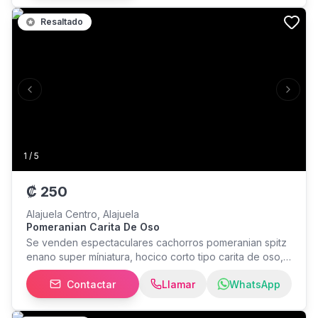
Resaltado
Previous slide
Next s
1
/
5
₡
250
Alajuela Centro, Alajuela
Pomeranian Carita De Oso
Se venden espectaculares cachorros pomeranian spitz
enano super míniatura, hocico corto tipo carita de oso,
pelo bicapa en color crema sable... Se entrega con
Contactar
Llamar
WhatsApp
tarjeta de vacuna y desaparición al día, una bolsa de
alimento... Listos para ir con su nueva familia precio
hembra 345.000 macho 250.000