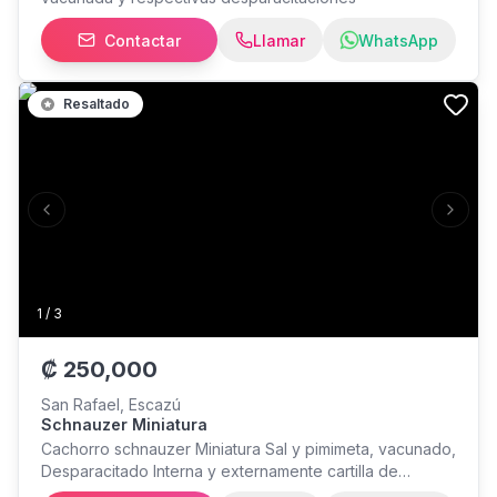
Contactar
Llamar
WhatsApp
Resaltado
Previous slide
Next s
1
/
3
₡
250,000
San Rafael, Escazú
Schnauzer Miniatura
Cachorro schnauzer Miniatura Sal y pimimeta, vacunado,
Desparacitado Interna y externamente cartilla de
sanidad certificado veterinario, excelente genética,