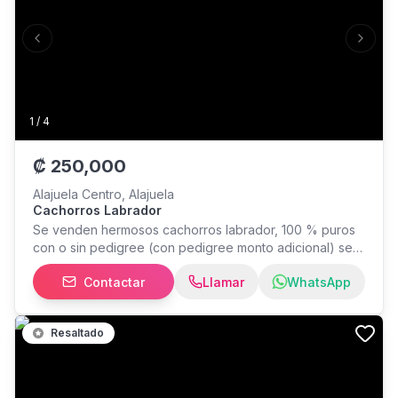
Previous slide
Next s
1
/
4
₡
250,000
Alajuela Centro, Alajuela
Cachorros Labrador
Se venden hermosos cachorros labrador, 100 % puros
con o sin pedigree (con pedigree monto adicional) se
entregan vacunados y desparacitados, tenemos
Contactar
Llamar
WhatsApp
hembras y machos. Tel. 88.ochenta y dos.58.setenta y
dos
Resaltado