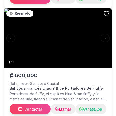
Resaltado
Previous slide
Next s
1
/
3
₡
600,000
Rohrmoser, San José Capital
Bulldogs Francés Lilac Y Blue Portadores De Fluffy
Portadores de fluffy, el papá es blue & tan fluffy y la
mamá es lilac, tienen su carnet de vacunación, están al
día con sus respectivas vacunas y desparasitados,
Contactar
Llamar
WhatsApp
tienen 3 meses, criados en un hogar responsable Hay 2
machos disponibles Más info al