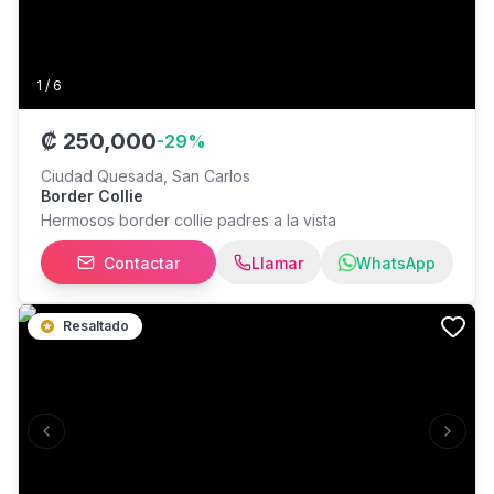
1
/
6
₡
250,000
-
29
%
Ciudad Quesada, San Carlos
Border Collie
Hermosos border collie padres a la vista
Contactar
Llamar
WhatsApp
Resaltado
Previous slide
Next s