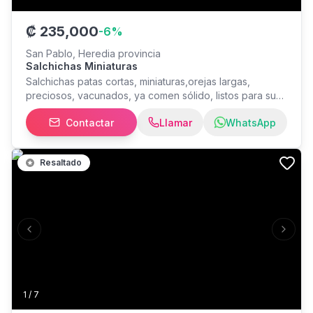
₡
235,000
-
6
%
San Pablo, Heredia provincia
Salchichas Miniaturas
Salchichas patas cortas, miniaturas,orejas largas,
preciosos, vacunados, ya comen sólido, listos para su
nuevo hogar.
Contactar
Llamar
WhatsApp
Resaltado
Previous slide
Next s
1
/
7