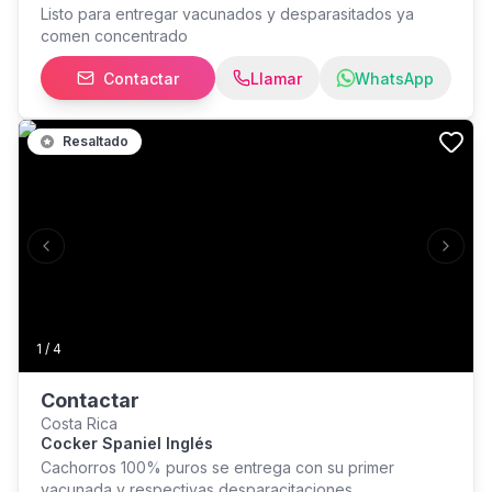
Listo para entregar vacunados y desparasitados ya
comen concentrado
Contactar
Llamar
WhatsApp
Resaltado
Previous slide
Next s
1
/
4
Contactar
Costa Rica
Cocker Spaniel Inglés
Cachorros 100% puros se entrega con su primer
vacunada y respectivas desparacitaciones