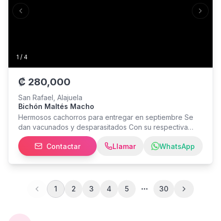
Previous slide
Next s
1
/
4
₡
280,000
San Rafael, Alajuela
Bichón Maltés Macho
Hermosos cachorros para entregar en septiembre Se
dan vacunados y desparasitados Con su respectiva
revisión veterinaria
Contactar
Llamar
WhatsApp
1
2
3
4
5
30