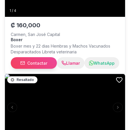
1
/
4
₡
160,000
Carmen, San José Capital
Boxer
Boxer mes y 22 dias Hembras y Machos Vacunados
Desparacitados Libreta veterinaria
Contactar
Llamar
WhatsApp
Resaltado
Previous slide
Next s