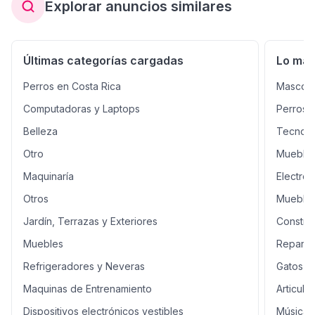
Explorar anuncios similares
Últimas categorías cargadas
Lo má
Perros en Costa Rica
Mascota
Computadoras y Laptops
Perros 
Belleza
Tecnolo
Otro
Muebles
Maquinaría
Electro
Otros
Mueble
Jardín, Terrazas y Exteriores
Constru
Muebles
Reparac
Refrigeradores y Neveras
Gatos e
Maquinas de Entrenamiento
Articulo
Dispositivos electrónicos vestibles
Música,