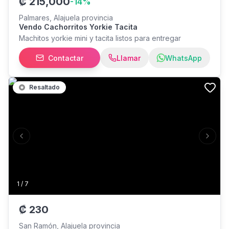
₡
215,000
-
14
%
Palmares, Alajuela provincia
Vendo Cachorritos Yorkie Tacita
Machitos yorkie mini y tacita listos para entregar
Contactar
Llamar
WhatsApp
Resaltado
Previous slide
Next s
1
/
7
₡
230
San Ramón, Alajuela provincia