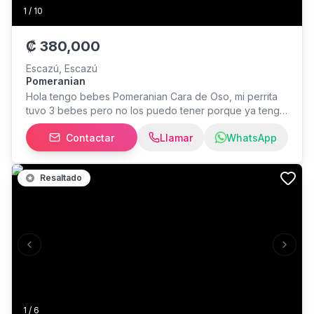
1
/
10
₡
380,000
Escazú, Escazú
Pomeranian
Hola tengo bebes Pomeranian Cara de Oso, mi perrita
tuvo 3 bebes pero no los puedo tener porque ya tengo
mas pomes en mi casa, tienen buen temperamento, muy
Contactar
Llamar
WhatsApp
cariñosos. Hembras y machos disponibles 1.5 meses de
edad Doble capa de pelaje Vacunas y
desparasitaciones al día Se entregan con carné de
Resaltado
vacunación
Previous slide
Next s
1
/
6