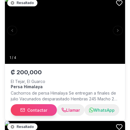
Resaltado
Previous slide
Next s
1
/
4
₡
200,000
El Tejar, El Guarco
Persa Himalaya
Cachorros de persa Himalaya Se entregan a finales de
julio Vacunados desparasitado Hembras 245 Macho 200
Inf al
Contactar
Llamar
WhatsApp
Resaltado