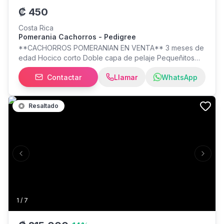
₡
450
Costa Rica
Pomerania Cachorros - Pedigree
**CACHORROS POMERANIAN EN VENTA** 3 meses de
edad Hocico corto Doble capa de pelaje Pequeñitos
Padres importados, líneas de campeones Vacunas y
Contactar
Llamar
WhatsApp
desparasitaciones al día Excelente temperamento,
ideales para familia o apartamento fotos de referencias
de otras camadas nacidas en casa Se entregan con
Resaltado
carné de vacunación Salud garantizada Hembras
disponibles en otro precios según tamaño, calidad -
PEDIGREE!!
Previous slide
Next s
1
/
7