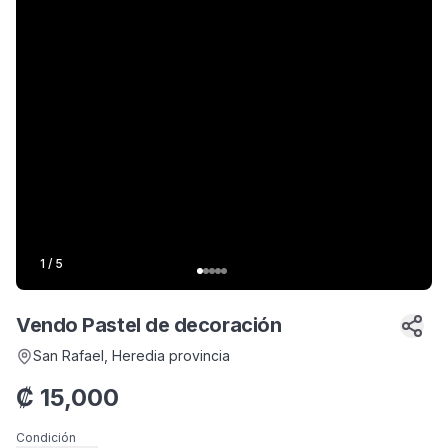
1
/
5
Vendo Pastel de decoración
San Rafael
, Heredia provincia
₡
15,000
Condición