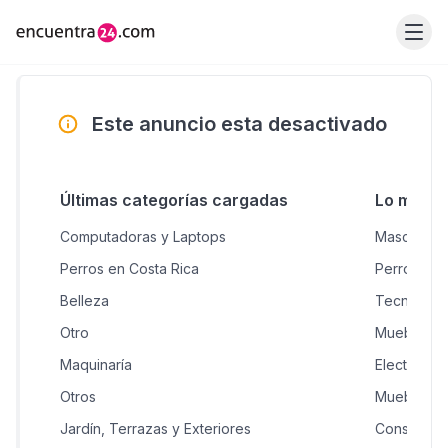
Este anuncio esta desactivado
Últimas categorías cargadas
Lo más 
Computadoras y Laptops
Mascotas &
Perros en Costa Rica
Perros en 
Belleza
Tecnologí
Otro
Muebles H
Maquinaría
Electrodom
Otros
Muebles
Jardín, Terrazas y Exteriores
Construcci