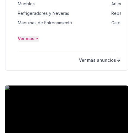
Muebles
Articulos 
Refrigeradores y Neveras
Reparación
Maquinas de Entrenamiento
Gatos en C
Dispositivos electrónicos vestibles
Música, Mo
Ver más
Ropa
Teléfonos 
Software
Deportes 
Ver más anuncios
Reparación y Mantenimiento
General