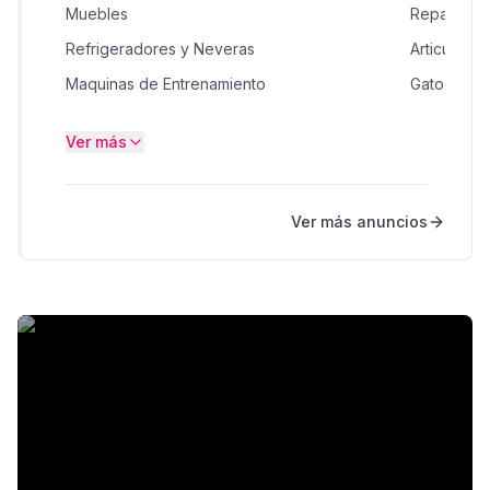
Muebles
Reparación
Refrigeradores y Neveras
Articulos 
Maquinas de Entrenamiento
Gatos en C
Dispositivos electrónicos vestibles
Teléfonos 
Ver más
Ropa
Música, Mo
Caballos & Ganado
Deportes 
Ver más anuncios
Software
Reparación y Mantenimiento