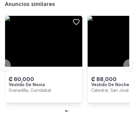
Anuncios similares
Previous slide
Ne
₡
60,000
₡
88,000
Vestido De Novia
Vestido De Noche /
Granadilla, Curridabat
Catedral, San José Ca