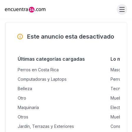
Este anuncio esta desactivado
Últimas categorías cargadas
Lo más 
Perros en Costa Rica
Mascotas &
Computadoras y Laptops
Perros en 
Belleza
Tecnologí
Otro
Muebles H
Maquinaría
Electrodom
Otros
Muebles
Jardín, Terrazas y Exteriores
Construcci