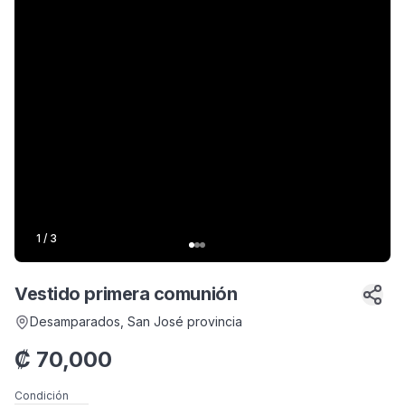
1
/
3
Vestido primera comunión
Desamparados
, San José provincia
₡
70,000
Condición