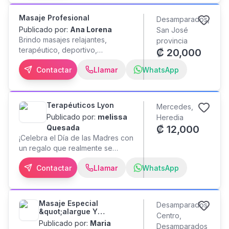
Masaje Profesional
Desamparados,
Publicado por:
Ana Lorena
San José
Brindo masajes relajantes,
provincia
terapéutico, deportivo,
₡
20,000
Descontracturante, sensitivo,
Contactar
Llamar
WhatsApp
depilación por zonas, piedras
calientes.
Terapéuticos Lyon
Mercedes,
Publicado por:
melissa
Heredia
Quesada
₡
12,000
¡Celebra el Día de las Madres con
un regalo que realmente se
disfruta! Este Día de las Madres
Contactar
Llamar
WhatsApp
sorprende a esa mujer tan
especial con un momento de
relajación, bienestar y cuidado
personal. Promoción especial:
Masaje Especial
Desamparados
Masaje relajante + limpieza facial.
&quot;alargue Y
Centro,
Atención con cita previa y cupos
Penales&quot;
Publicado por:
Maria
Desamparados