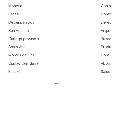
Moravia
Contrati
Escazú
Constru
Desamparados
Derecho
San Vicente
Arquitec
Cartago provincia
Busco
Santa Ana
Product
Montes de Oca
Consulto
Ciudad Curridabat
Abogado
Escazú
Salud