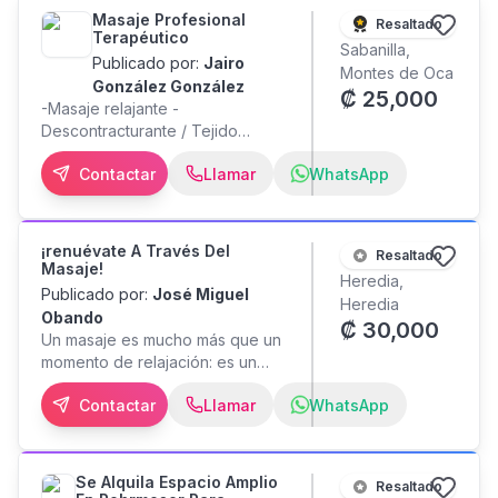
Masaje Profesional
Resaltado
Terapéutico
Sabanilla,
Publicado por:
Jairo
Montes de Oca
González González
₡
25,000
-Masaje relajante -
Descontracturante / Tejido
profundo -Descarga muscular /
Contactar
Llamar
WhatsApp
Deportivo -Drenaje Linfático
Todos los días de 9 am a 9 pm
con cita previa según
disponibilidad (última cita 8 pm)
¡renuévate A Través Del
Resaltado
Sabanilla, Montes de Oca. Precios
Masaje!
Heredia,
- 60 minutos: 25 000 - 90 minutos:
Publicado por:
José Miguel
Heredia
35 000
Obando
₡
30,000
Un masaje es mucho más que un
momento de relajación: es un
espacio para detenerte, respirar
Contactar
Llamar
WhatsApp
profundamente y permitir que tu
cuerpo libere todo aquello que
ya no necesita. Cada sesión
ayuda a disminuir el estrés, aliviar
Se Alquila Espacio Amplio
Resaltado
contracturas, mejorar la