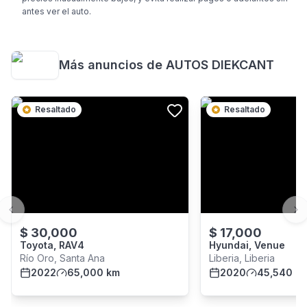
antes ver el auto.
Más anuncios de
AUTOS DIEKCANT
Resaltado
Resaltado
Previous slide
Ne
$
30,000
$
17,000
Toyota, RAV4
Hyundai, Venue
Río Oro, Santa Ana
Liberia, Liberia
2022
65,000 km
2020
45,540 k