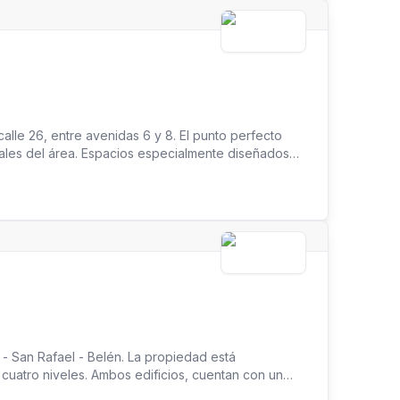
lle 26, entre avenidas 6 y 8. El punto perfecto
ciales del área. Espacios especialmente diseñados
o conforman el Centro Corporativo que toda
San Rafael - Belén. La propiedad está
cuatro niveles. Ambos edificios, cuentan con un
desarrollo de la creatividad, innovación, talento y