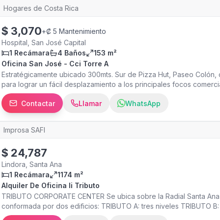
Hogares de Costa Rica
$
3,070
+
₡ 5 Mantenimiento
Hospital, San José Capital
1 Recámara
4 Baños
153 m²
Oficina San José - Cci Torre A
Estratégicamente ubicado 300mts. Sur de Pizza Hut, Paseo Colón, ca
para lograr un fácil desplazamiento a los principales focos comer
para un máximo desempeño. Dos torres gemelas de moderno diseñ
Contactar
Llamar
WhatsApp
empresa requiere para lograr el cumplimiento de sus proyectos.
Improsa SAFI
$
24,787
Lindora, Santa Ana
1 Recámara
1174 m²
Alquiler De Oficina Ii Tributo
TRIBUTO CORPORATE CENTER Se ubica sobre la Radial Santa Ana - 
conformada por dos edificios: TRIBUTO A: tres niveles TRIBUTO B: 
diseño contemporáneo, y apto para albergar empresas dedicadas al 