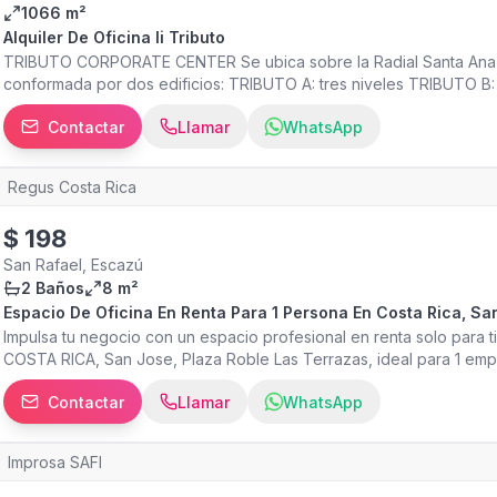
1066 m²
Alquiler De Oficina Ii Tributo
TRIBUTO CORPORATE CENTER Se ubica sobre la Radial Santa Ana - 
conformada por dos edificios: TRIBUTO A: tres niveles TRIBUTO B: 
diseño contemporáneo, y apto para albergar empresas dedicadas al 
Contactar
Llamar
WhatsApp
tecnología de punta.
Regus Costa Rica
$
198
San Rafael, Escazú
2 Baños
8 m²
Espacio De Oficina En Renta Para 1 Persona En Costa Rica, Sa
Impulsa tu negocio con un espacio profesional en renta solo para ti
COSTA RICA, San Jose, Plaza Roble Las Terrazas, ideal para 1 emp
completamente equipadas con WiFi de alta velocidad y tecnología 
Contactar
Llamar
WhatsApp
y largo plazo para adaptarnos a las necesidades de tu equipo. Tr
complejo de lujo. Forme parte de una popular comunidad empresari
trabajo en Plaza Roble Las Terrazas. Ubicado a 11 km de la capita
Improsa SAFI
internacional, es un lugar práctico para recibir a sus clientes y 
en espacios modernos con vistas inspiradoras hacia el Valle o traba