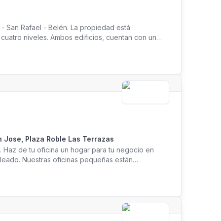
San Rafael - Belén. La propiedad está
cuatro niveles. Ambos edificios, cuentan con un
desarrollo de la creatividad, innovación, talento y
n Jose, Plaza Roble Las Terrazas
. Haz de tu oficina un hogar para tu negocio en
leado. Nuestras oficinas pequeñas están
empresarial. Ofrecemos opciones de oficina a corto
abaje desde un espacio de oficina destacado en un
al en una zona de prestigio en nuestro lugar de
l y a 20 minutos en coche desde el aeropuerto
para conocer a personas nuevas. Ponga manos a la obra
je en el exterior en el patio central que cuenta con