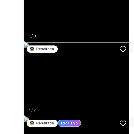
1
/
8
Resaltado
1
/
7
Resaltado
Exclusivo