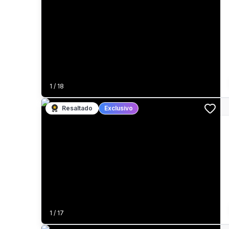
1
/
18
Resaltado
Exclusivo
1
/
17