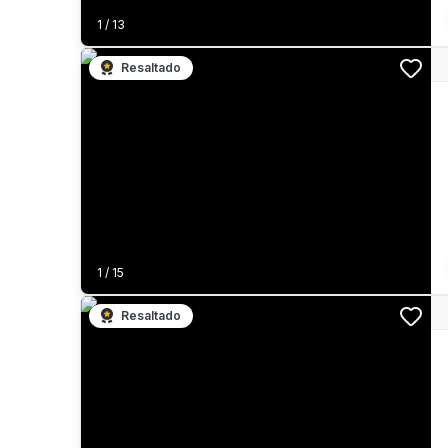
1
/
13
Resaltado
1
/
15
Resaltado