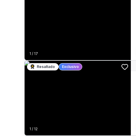
1
/
17
Resaltado
Exclusivo
1
/
12