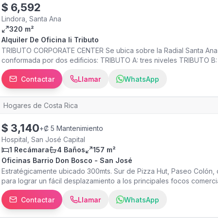
$
6,592
un panorama increíble con las montañas de fondo. Disfrute del al
los gimnasios y un centro de escalada en las cercanías. Oficinas p
Lindora, Santa Ana
global de centros de negocios • Equipo de recepción y soporte a
320 m²
empresarial y WiFi • Impresoras y soporte administrativo • Limpiez
Alquiler De Oficina Ii Tributo
disponibles por hora, día o mes • Eventos regulares de networking
TRIBUTO CORPORATE CENTER Se ubica sobre la Radial Santa Ana - 
vía app • Diseños personalizables y flexibles • Escalabilidad o tra
conformada por dos edificios: TRIBUTO A: tres niveles TRIBUTO B: 
ergonómico de alta calidad • Programa de beneficios con descue
diseño contemporáneo, y apto para albergar empresas dedicadas al 
• Acceso adicional a 50 m² de espacio compartido • Precios desde
Contactar
Llamar
WhatsApp
tecnología de punta.
anuncio son aproximados y están sujetos a disponibilidad. Todas 
ubicaciones, pero pueden no corresponder a este centro específi
Hogares de Costa Rica
$
3,140
+
₡ 5 Mantenimiento
Hospital, San José Capital
1 Recámara
4 Baños
157 m²
Oficinas Barrio Don Bosco - San José
Estratégicamente ubicado 300mts. Sur de Pizza Hut, Paseo Colón, ca
para lograr un fácil desplazamiento a los principales focos comer
para un máximo desempeño. Dos torres gemelas de moderno diseñ
Contactar
Llamar
WhatsApp
empresa requiere para lograr el cumplimiento de sus proyectos.