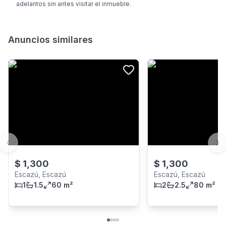
adelantos sin antes visitar el inmueble.
Anuncios similares
Previous slide
Ne
$
1,300
$
1,300
Escazú, Escazú
Escazú, Escazú
1
1.5
60 m²
2
2.5
80 m²