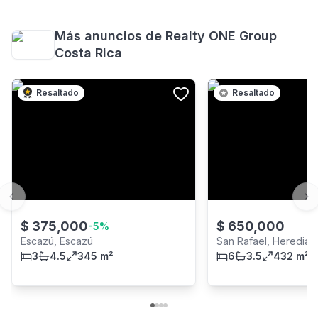
Más anuncios de
Realty ONE Group
Costa Rica
Resaltado
Resaltado
Previous slide
Ne
$
375,000
$
650,000
-
5
%
Escazú, Escazú
San Rafael, Heredia p
3
4.5
345 m²
6
3.5
432 m²