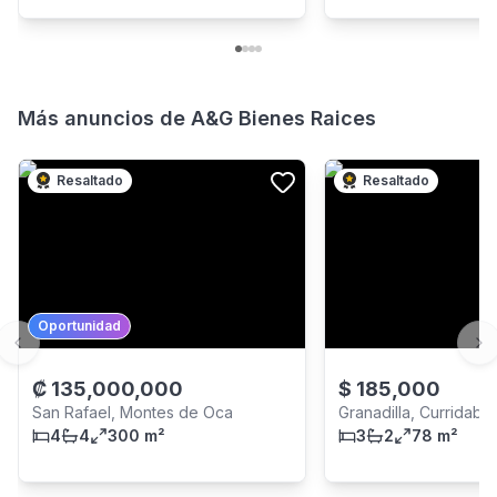
Más anuncios de
A&G Bienes Raices
Resaltado
Resaltado
Oportunidad
Previous slide
Ne
₡
135,000,000
$
185,000
San Rafael, Montes de Oca
Granadilla, Curridabat
4
4
300 m²
3
2
78 m²