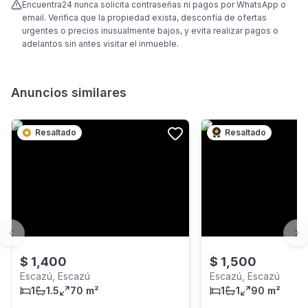
Encuentra24 nunca solicita contraseñas ni pagos por WhatsApp o
email. Verifica que la propiedad exista, desconfía de ofertas
urgentes o precios inusualmente bajos, y evita realizar pagos o
adelantos sin antes visitar el inmueble.
Anuncios similares
Resaltado
Resaltado
Previous slide
Ne
$
1,400
$
1,500
Escazú, Escazú
Escazú, Escazú
1
1.5
70 m²
1
1
90 m²