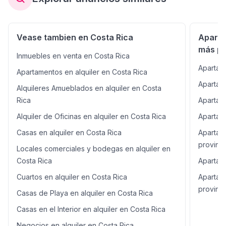
Cuota de mantenimiento: Es de $912 mensual. Impuestos
municipales: El impuesto de bienes inmuebles
actualmente se paga por trimestre alrededor de
Vease tambien en Costa Rica
Aparta
¢592.541,19
más po
Inmuebles en venta en Costa Rica
Apartam
Apartamentos en alquiler en Costa Rica
Apartame
Alquileres Amueblados en alquiler en Costa
Rica
Apartame
Alquiler de Oficinas en alquiler en Costa Rica
Apartame
Casas en alquiler en Costa Rica
Apartam
provinci
Locales comerciales y bodegas en alquiler en
Costa Rica
Apartame
Cuartos en alquiler en Costa Rica
Apartam
provinci
Casas de Playa en alquiler en Costa Rica
Casas en el Interior en alquiler en Costa Rica
Negocios en alquiler en Costa Rica