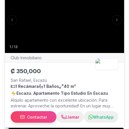
Previous slide
Next s
1
/
13
Club Inmobiliario
₡
350,000
San Rafael, Escazú
1 Recámara
1 Baños
40 m²
Escazu. Apartamento Tipo Estudio En Escazu
Alquilo apartamento con excelente ubicación. Para
estrenar. Aproveche la oportunidad! En un lugar muy
cómodo, silencioso, tranquilo y cerca de transporte
Contactar
Llamar
WhatsApp
publico y servicios cercanos. Es tipo estudio (un solo
ambiente) 1 Baño con agua caliente Closet Cocina con
muebles Sala Cuarto de pilas común (con lavadora y