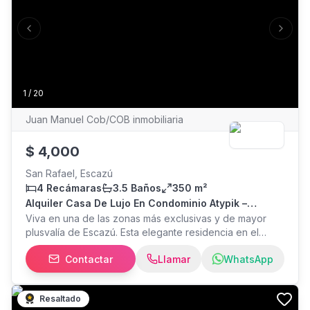
niños Parque para mascotas Cancha de tenis Cancha de
baloncesto Varias áreas sociales para compartir y
Previous slide
Next s
relajarse Agende su visita!
1
/
20
Juan Manuel Cob/COB inmobiliaria
$
4,000
San Rafael, Escazú
4 Recámaras
3.5 Baños
350 m²
Alquiler Casa De Lujo En Condominio Atypik –
Jaboncillo, Escazú
Viva en una de las zonas más exclusivas y de mayor
plusvalía de Escazú. Esta elegante residencia en el
Condominio Atypik combina amplitud, confort y una
Contactar
Llamar
WhatsApp
ubicación privilegiada en Jaboncillo. Con una
construcción sólida del año 2008, la propiedad destaca
por sus espacios generosos y acabados de alta
Resaltado
calidad. Alquiler de Casa en Condominio Atypik,