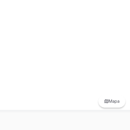
Mapa
Prefer to browse in English? Switch here.
Recursos
Información