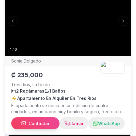
Previous slide
Next s
1
/
6
Sonia Delgado
₡
235,000
Tres Ríos, La Unión
2 Recámaras
1 Baños
Apartamento En Alquiler En Tres Ríos
El apartamento se ubica en un edificio de cuatro
unidades, en un barrio muy bonito y seguro, frente a un
lindo parque. Está en planta baja y cuenta con dos
Contactar
Llamar
WhatsApp
habitaciones. Baño completo Sala comendor con la
cocina integrada Cuarto de pilas El apartamento es para
una persona sola, máximo una pareja. NO TIENE