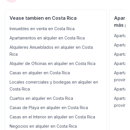
privilegiada del este, a minutos de Al Este,
supermercados, farmacias y todos los servicios
principales. Excelente conectividad y entorno seguro.
Vease tambien en Costa Rica
Aparta
Ideal para: Profesionales, parejas o familias que buscan
más po
un hogar moderno en una torre exclusiva, con
Inmuebles en venta en Costa Rica
amenidades y excelente ubicación.
Apartam
Apartamentos en alquiler en Costa Rica
Apartame
Alquileres Amueblados en alquiler en Costa
Rica
Apartame
Alquiler de Oficinas en alquiler en Costa Rica
Apartame
Casas en alquiler en Costa Rica
Apartam
provinci
Locales comerciales y bodegas en alquiler en
Costa Rica
Apartame
Cuartos en alquiler en Costa Rica
Apartam
provinci
Casas de Playa en alquiler en Costa Rica
Casas en el Interior en alquiler en Costa Rica
Negocios en alquiler en Costa Rica