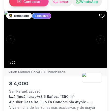
Contactar
Llamar
WhatsApp
Apartamentos pet-friendly con áreas comunes
bellísimas. Incluye piscina, sauna y terrazas. *Contrato
mínimo: 1 año **Servicios públicos son responsabilidad
Resaltado
Exclusivo
del inquilino.
Previous slide
Next s
1
/
20
Juan Manuel Cob/COB inmobiliaria
$
4,000
San Rafael, Escazú
4 Recámaras
3.5 Baños
350 m²
Alquiler Casa De Lujo En Condominio Atypik –
Jaboncillo, Escazú
Viva en una de las zonas más exclusivas y de mayor