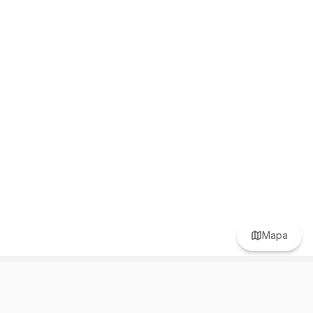
Mapa
Prefer to browse in English? Switch here.
Recursos
Información