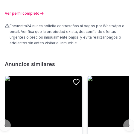
Ver perfil completo
Encuentra24 nunca solicita contraseñas ni pagos por WhatsApp o
email. Verifica que la propiedad exista, desconfía de ofertas
urgentes o precios inusualmente bajos, y evita realizar pagos o
adelantos sin antes visitar el inmueble.
Anuncios similares
Previous slide
Ne