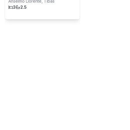
Anselmo Llorente, Tibás
3
2.5