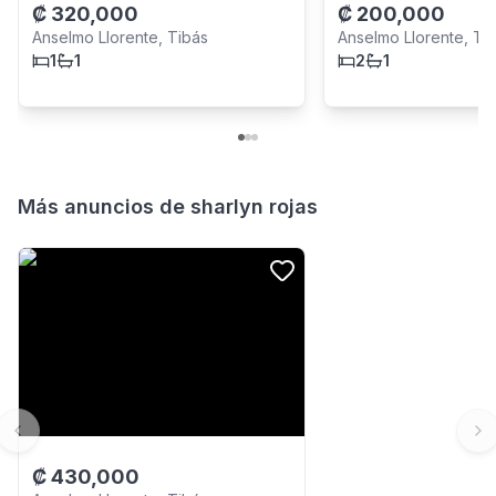
₡
320,000
₡
200,000
Anselmo Llorente, Tibás
Anselmo Llorente, Ti
1
1
2
1
Más anuncios de
sharlyn rojas
Previous slide
Ne
₡
430,000