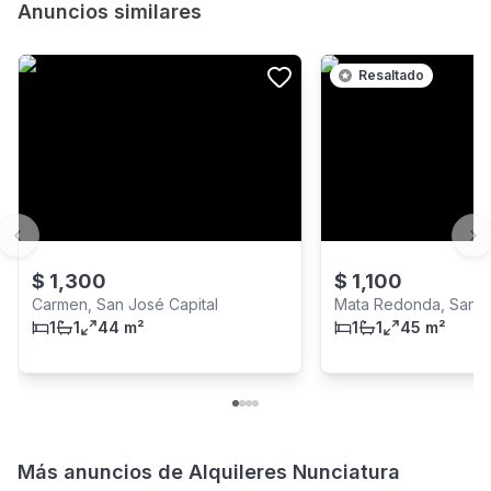
Anuncios similares
Resaltado
Previous slide
Ne
$
1,300
$
1,100
Carmen, San José Capital
Mata Redonda, San J
1
1
44 m²
1
1
45 m²
Más anuncios de
Alquileres Nunciatura