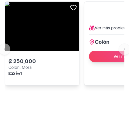
Ver más
propied
Colón
Previous slide
Ne
Ver má
₡
250,000
Colón, Mora
2
1