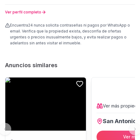
Ver perfil completo
Encuentra24 nunca solicita contraseñas ni pagos por WhatsApp o
email. Verifica que la propiedad exista, desconfía de ofertas
urgentes o precios inusualmente bajos, y evita realizar pagos o
adelantos sin antes visitar el inmueble.
Anuncios similares
Ver más
propied
San Antonio
Previous slide
Ne
Ver má