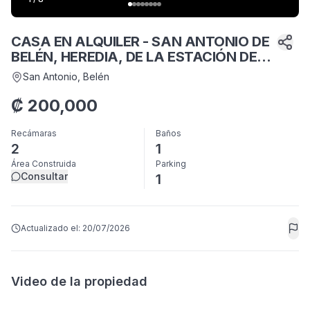
CASA EN ALQUILER - SAN ANTONIO DE
BELÉN, HEREDIA, DE LA ESTACIÓN DEL
FERROCARRIL, 400 ESTE, 100 SUR.
San Antonio
, Belén
₡
200,000
Recámaras
Baños
2
1
Área Construida
Parking
Consultar
1
Actualizado el:
20/07/2026
Video de la propiedad