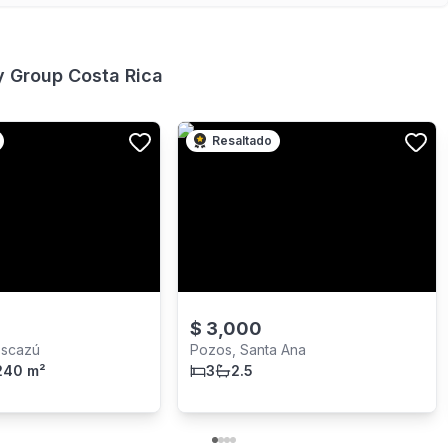
y Group Costa Rica
Resaltado
$
3,000
Escazú
Pozos, Santa Ana
240 m²
3
2.5