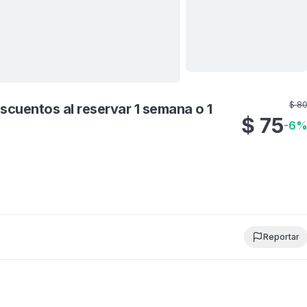
Ver todas
19
fotos
$
8
scuentos al reservar 1 semana o 1
$
75
-
6
Reportar