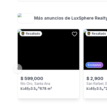
Más anuncios de
LuxSphere Realt
Resaltado
Resaltado
Exclusivo
Previous slide
$
599,000
$
2,900
Río Oro, Santa Ana
San Rafael, 
4
3.5
678 m²
4
3.5