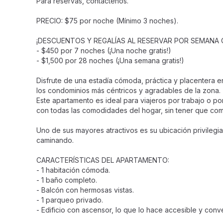
Para reservas, contáctenos.
PRECIO: $75 por noche (Mínimo 3 noches).
¡DESCUENTOS Y REGALÍAS AL RESERVAR POR SEMANA 
- $450 por 7 noches (¡Una noche gratis!)
- $1,500 por 28 noches (¡Una semana gratis!)
Disfrute de una estadía cómoda, práctica y placentera
los condominios más céntricos y agradables de la zona.
Este apartamento es ideal para viajeros por trabajo o p
con todas las comodidades del hogar, sin tener que com
Uno de sus mayores atractivos es su ubicación privileg
caminando.
CARACTERÍSTICAS DEL APARTAMENTO:
- 1 habitación cómoda.
- 1 baño completo.
- Balcón con hermosas vistas.
- 1 parqueo privado.
- Edificio con ascensor, lo que lo hace accesible y con