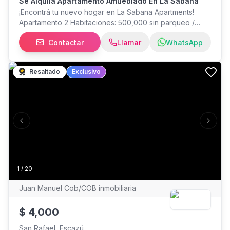
Se Alquila Apartamento Amueblado En La Sabana
¡Encontrá tu nuevo hogar en La Sabana Apartments!
Apartamento 2 Habitaciones: 500,000 sin parqueo /
550,000 con parqueo Área habitable: 51 m²
Contactar
Llamar
WhatsApp
Apartamentos pet-friendly con áreas comunes
bellísimas. Incluye piscina, sauna y terrazas. *Contrato
mínimo: 1 año **Servicios públicos son responsabilidad
Resaltado
Exclusivo
del inquilino.
Previous slide
Next s
1
/
20
Juan Manuel Cob/COB inmobiliaria
$
4,000
San Rafael, Escazú