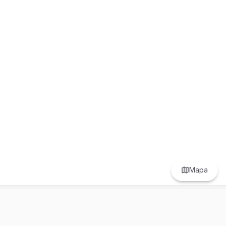
Mapa
Prefer to browse in English? Switch here.
Recursos
Información