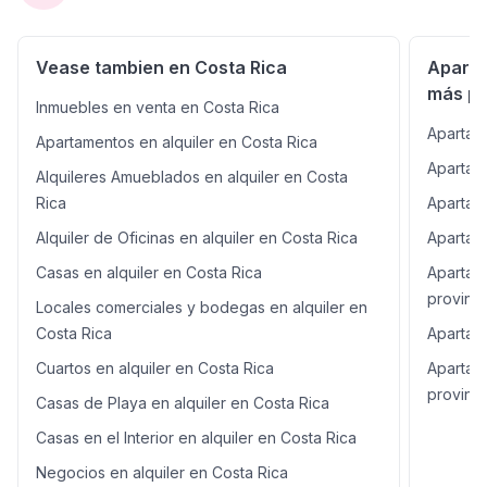
espacio adicional para relajarse. Al entregarse
completamente amueblado y equipado, podrá mudarse
de inmediato sin invertir en mobiliario ni
Vease tambien en Costa Rica
Aparta
electrodomésticos. El edificio ofrece piscina, gimnasio,
más po
rancho para actividades sociales, recepción tipo lobby
Inmuebles en venta en Costa Rica
y elevadores. Además, su entorno brinda acceso a
Apartam
restaurantes, cafeterías, supermercados, farmacias,
Apartamentos en alquiler en Costa Rica
gimnasios, cines, comercios y una amplia variedad de
Apartame
Alquileres Amueblados en alquiler en Costa
servicios, permitiéndole disfrutar de un estilo de vida
práctico y dinámico. Características: Piso 3 90 m² de
Rica
Apartame
construcción 1 dormitorio 1 baño 1 parqueo bajo techo
Alquiler de Oficinas en alquiler en Costa Rica
Apartame
Full amueblado Sala Cocina con isla central Sobres de
granito negro Línea blanca completa empotrada
Casas en alquiler en Costa Rica
Apartam
Refrigeradora Horno empotrado Microondas Extractor
provinci
Locales comerciales y bodegas en alquiler en
Lavaplatos Torre de lavado Despensa Walk-in closet
Lavandería Balcón Se aceptan mascotas Amenidades:
Costa Rica
Apartame
Piscina Gimnasio Rancho para actividades Recepción /
Cuartos en alquiler en Costa Rica
Apartam
Lobby Elevadores Parqueo para visitas Precio de
provinci
alquiler: $1,500
Casas de Playa en alquiler en Costa Rica
Casas en el Interior en alquiler en Costa Rica
Negocios en alquiler en Costa Rica