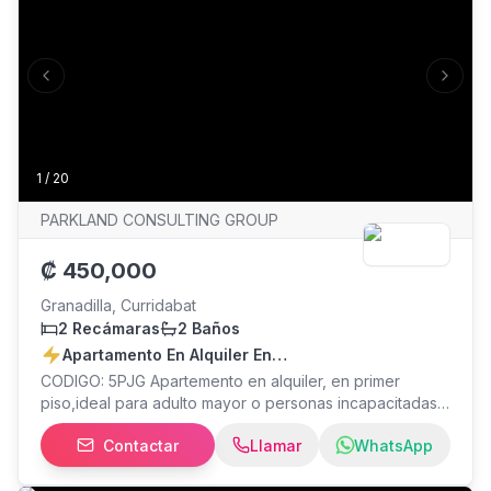
Previous slide
Next s
1
/
20
PARKLAND CONSULTING GROUP
₡
450,000
Granadilla, Curridabat
2 Recámaras
2 Baños
Apartamento En Alquiler En
Curridabat,p/1,seg.24/7,5pjg
CODIGO: 5PJG Apartemento en alquiler, en primer
piso,ideal para adulto mayor o personas incapacitadas
para subir gradas, en zona de Alta Plusvalia, con
Contactar
Llamar
WhatsApp
aposentos ventilados e iluminados, en condominio con
seguridad 24/7, con difrentes vias de acceso. Ubicado
en calle sin salida. . Resumen de la Propiedad: . Area