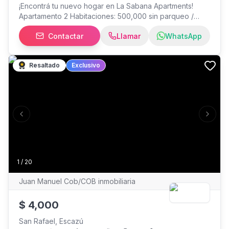
¡Encontrá tu nuevo hogar en La Sabana Apartments!
Apartamento 2 Habitaciones: 500,000 sin parqueo /
550,000 con parqueo Área habitable: 51 m²
Contactar
Llamar
WhatsApp
Apartamentos pet-friendly con áreas comunes
bellísimas. Incluye piscina, sauna y terrazas. *Contrato
mínimo: 1 año **Servicios públicos son responsabilidad
Resaltado
Exclusivo
del inquilino.
Previous slide
Next s
1
/
20
Juan Manuel Cob/COB inmobiliaria
$
4,000
San Rafael, Escazú