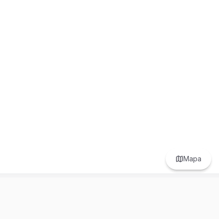
Mapa
Prefer to browse in English? Switch here.
Recursos
Información
Estadísticas de Propiedades
Nosotros