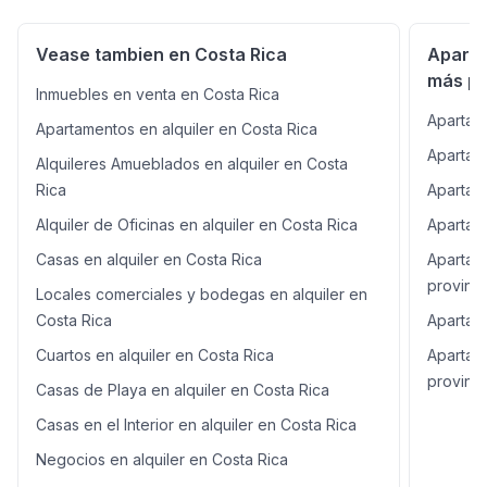
completamente amueblado y equipado, podrá mudarse
de inmediato sin invertir en mobiliario ni
Vease tambien en Costa Rica
Aparta
electrodomésticos. El edificio ofrece piscina, gimnasio,
más po
rancho para actividades sociales, recepción tipo lobby
Inmuebles en venta en Costa Rica
y elevadores. Además, su entorno brinda acceso a
Apartam
restaurantes, cafeterías, supermercados, farmacias,
Apartamentos en alquiler en Costa Rica
gimnasios, cines, comercios y una amplia variedad de
Apartame
Alquileres Amueblados en alquiler en Costa
servicios, permitiéndole disfrutar de un estilo de vida
práctico y dinámico. Características: Piso 3 90 m² de
Rica
Apartame
construcción 1 dormitorio 1 baño 1 parqueo bajo techo
Alquiler de Oficinas en alquiler en Costa Rica
Apartame
Full amueblado Sala Cocina con isla central Sobres de
granito negro Línea blanca completa empotrada
Casas en alquiler en Costa Rica
Apartam
Refrigeradora Horno empotrado Microondas Extractor
provinci
Locales comerciales y bodegas en alquiler en
Lavaplatos Torre de lavado Despensa Walk-in closet
Lavandería Balcón Se aceptan mascotas Amenidades:
Costa Rica
Apartame
Piscina Gimnasio Rancho para actividades Recepción /
Cuartos en alquiler en Costa Rica
Apartam
Lobby Elevadores Parqueo para visitas Precio de
provinci
alquiler: $1,500
Casas de Playa en alquiler en Costa Rica
Casas en el Interior en alquiler en Costa Rica
Negocios en alquiler en Costa Rica