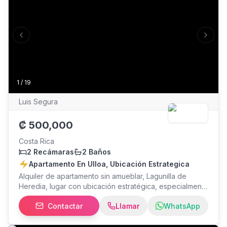
Previous slide
Next s
1
/
19
Luis Segura
₡
500,000
Costa Rica
2 Recámaras
2 Baños
Apartamento En Ulloa, Ubicación Estrategica
Alquiler de apartamento sin amueblar, Lagunilla de
Heredia, lugar con ubicación estratégica, especialmente
aquellas personas que necesitan estar cerca de
Contactar
Llamar
WhatsApp
Lagunilla Heredia, Uruca, etc. Apartamento se ubica en
primer piso: Amenidades de Lujo: * Piscina temperada
para niños y adultos. * Ranchos BBQ * Salón multiuso *