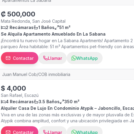
Apartamentos La Sabana
integrados • Aire acondicionado • Terraza privada • 2 estacionami
más información o coordinar una visita: DR Housing Luxury Real Esta
₡
500,000
Mata Redonda, San José Capital
2 Recámaras
1 Baños
51 m²
Se Alquila Apartamento Amueblado En La Sabana
¡Encontrá tu nuevo hogar en La Sabana Apartments! Apartamento 2
parqueo Área habitable: 51 m² Apartamentos pet-friendly con áreas 
terrazas. *Contrato mínimo: 1 año **Servicios públicos son responsa
Contactar
Llamar
WhatsApp
Juan Manuel Cob/COB inmobiliaria
$
4,000
San Rafael, Escazú
4 Recámaras
3.5 Baños
350 m²
Alquiler Casa De Lujo En Condominio Atypik – Jaboncillo, Esca
Viva en una de las zonas más exclusivas y de mayor plusvalía de E
Atypik combina amplitud, confort y una ubicación privilegiada en J
la propiedad destaca por sus espacios generosos y acabados de al
Contactar
Llamar
WhatsApp
Jaboncillo de Escazú – 4 hab, 3.5 baños, 350 m² de construcción 