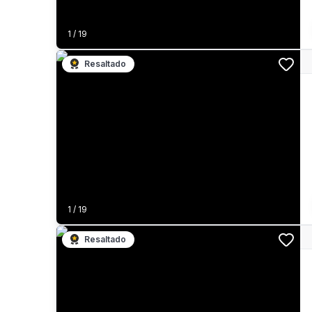
1
/
19
Resaltado
1
/
19
Resaltado