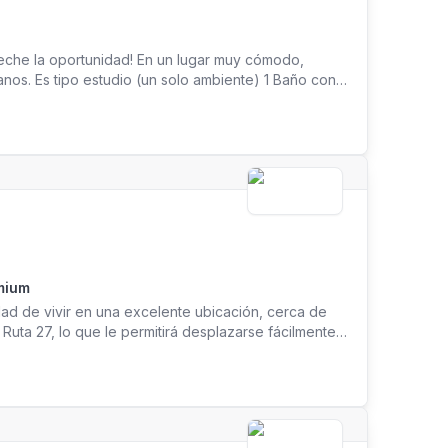
veche la oportunidad! En un lugar muy cómodo,
canos. Es tipo estudio (un solo ambiente) 1 Baño con
ún (con lavadora y secadora de ropa incluidas) No
30.000 adicionales Se admiten 2 personas máximo
s servicios! Es bonito y casi nuevo, con muy buena
del Cima, Avenida Escazú, Multiplaza, Grupo Roble,
 su cita hoy mismo!
ación Premium
 de vivir en una excelente ubicación, cerca de
Ruta 27, lo que le permitirá desplazarse fácilmente
artamento Ubicado en segundo piso 1 habitación 1
luye: Agua Internet Refrigeradora (en calidad de
en calidad de préstamo) Una excelente opción para
to para habitar, con una ubicación estratégica
rte público y todos los servicios esenciales.