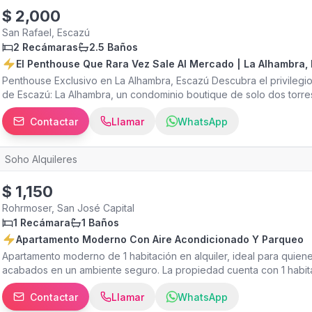
¡Contáctenos y te agendaremos una visita.
$
2,000
San Rafael, Escazú
2 Recámaras
2.5 Baños
El Penthouse Que Rara Vez Sale Al Mercado | La Alhambra,
Penthouse Exclusivo en La Alhambra, Escazú Descubra el privilegio
de Escazú: La Alhambra, un condominio boutique de solo dos torre
que garantiza privacidad, elegancia y tranquilidad. Este espectacu
Contactar
Llamar
WhatsApp
distribuidos en dos niveles, redefine el concepto de amplitud y sof
doble altura con techos altos y excelente iluminación natural Amp
Cocina espaciosa con desayunador y sobres de granito Habitación 
Soho Alquileres
Dormitorio secundario de gran tamaño (resultado de la unión de d
Área de lavandería + cuarto de servicio Aire acondicionado centr
$
1,150
estacionamientos subterráneos + bodega Segundo nivel: Dos amplio
TV Amenidades del condominio: Piscina Cancha de tenis Área de
Rohrmoser, San José Capital
para visitas Seguridad 24/7 Viva rodeado de confort, diseño y excl
1 Recámara
1 Baños
cerca de todo lo que usted necesita. Contáctenos para más informa
Apartamento Moderno Con Aire Acondicionado Y Parqueo
Apartamento moderno de 1 habitación en alquiler, ideal para quie
acabados en un ambiente seguro. La propiedad cuenta con 1 habit
entrega equipada con aire acondicionado, cocina con plantilla y 
Contactar
Llamar
WhatsApp
espejo de baño y cortinas instaladas tanto en la sala como en la h
lavado y una pequeña pila, ofreciendo mayor practicidad para las la