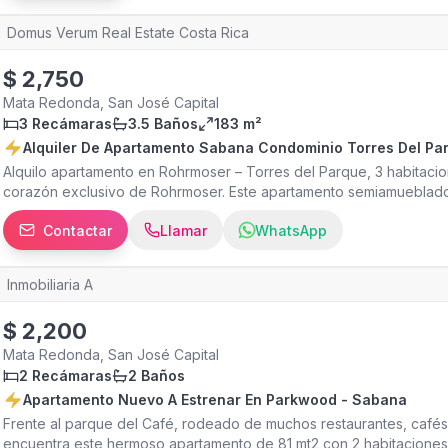
mensuales. Depósito de garantía: $1,150. La cuota de administración
Domus Verum Real Estate Costa Rica
alquiler. Una excelente opción para quienes desean vivir en un ap
Contáctenos para más información o para coordinar una visita.
$
2,750
Mata Redonda, San José Capital
3 Recámaras
3.5 Baños
183 m²
Alquiler De Apartamento Sabana Condominio Torres Del Pa
Alquilo apartamento en Rohrmoser – Torres del Parque, 3 habitacio
corazón exclusivo de Rohrmoser. Este apartamento semiamueblado
ubicación privilegiada y amenities de lujo. Con vistas panorámicas
Contactar
Llamar
WhatsApp
amplios y detalles de alta gama, es ideal para familias o ejecutivo
Aire Acondicionado Habitación Principal: cama King, balcón con vist
lavabo, closet amplio. Habitación 2: balcón con vistas a las montaña
Inmobiliaria A
closet. Espacios Comunes de Lujo Sala de estar + comedor con bal
independiente. Cocina totalmente equipada: horno empotrado, lavavaj
$
2,200
eléctrica con aspirador y microondas. Área de Servicio Multifunci
cuarto de servicio). Salida directa a escaleras de emergencia. 2 
Mata Redonda, San José Capital
Salón de eventos Área BBQ Gimnasio Parque infantil Área comercia
2 Recámaras
2 Baños
Ubicación Premium A 5 min del Estadio Nacional, Parque La Sabana
Apartamento Nuevo A Estrenar En Parkwood - Sabana
Canadá). Cerca de hospitales, centros comerciales (Multiplaza Esc
Frente al parque del Café, rodeado de muchos restaurantes, cafés 
ambiente familiar y acceso rápido a rutas principales. Medidas Exact
encuentra este hermoso apartamento de 81 mt2 con 2 habitaciones 