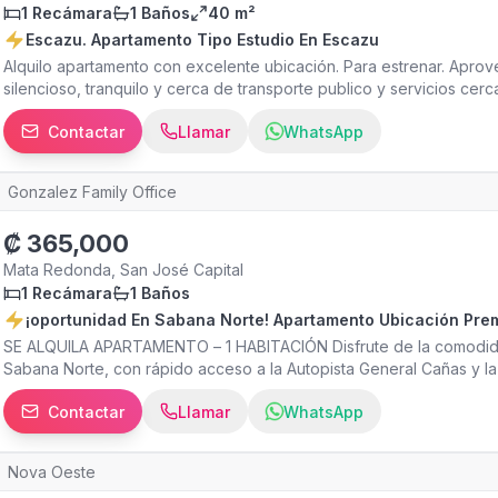
1 Recámara
1 Baños
40 m²
Escazu. Apartamento Tipo Estudio En Escazu
Alquilo apartamento con excelente ubicación. Para estrenar. Apro
silencioso, tranquilo y cerca de transporte publico y servicios cer
agua caliente Closet Cocina con muebles Sala Cuarto de pilas com
Contactar
Llamar
WhatsApp
incluye cochera, pero se puede alquiar una cochera techada por 
por apartamento No se aceptan mascotas Atencion: incluye todos lo
ubicación, zona segura y tranquila en San rafael de Escazú. Cerca 
Gonzalez Family Office
Plaza tempo, La Paco, bancos, restaurantes, rutas de bus, etc. Pida
₡
365,000
Mata Redonda, San José Capital
1 Recámara
1 Baños
¡oportunidad En Sabana Norte! Apartamento Ubic
SE ALQUILA APARTAMENTO – 1 HABITACIÓN Disfrute de la comodidad
Sabana Norte, con rápido acceso a la Autopista General Cañas y la 
hacia San José, Escazú, Heredia y Alajuela. Características del ap
Contactar
Llamar
WhatsApp
baño completo Sala – comedor Cocina con plantilla incorporada Inc
préstamo) Microondas (en calidad de préstamo) Torre de lavado (
quienes buscan un apartamento cómodo, seguro y prácticamente lis
Nova Oeste
cerca de centros comerciales, supermercados, restaurantes, transpo