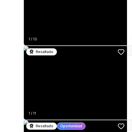
1
/
13
Resaltado
1
/
11
Resaltado
Oportunidad