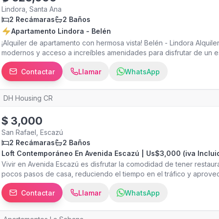
pueden relajarse en Bardo, un íntimo bar de vinos con una cuidada
Lindora, Santa Ana
ambiente sofisticado perfecto para reuniones sociales. Pet friendly
2 Recámaras
2 Baños
Apartamento Lindora - Belén
¡Alquiler de apartamento con hermosa vista! Belén - Lindora Alqu
modernos y acceso a increíbles amenidades para disfrutar de un est
acondicionado Cortinas black out Sala y comedor Cocina Balcón 2
Contactar
Llamar
WhatsApp
Gimnasio Coworking Salas de reuniones Salón para eventos Sala d
para BBQ Playground para niños Parque para mascotas Cancha de t
para compartir y relajarse Agende su visita!
DH Housing CR
$
3,000
San Rafael, Escazú
2 Recámaras
2 Baños
Loft Contemporáneo En Avenida Escazú | Us$3,000 (iva Inclui
Vivir en Avenida Escazú es disfrutar la comodidad de tener restaur
pocos pasos de casa, reduciendo el tiempo en el tráfico y aprovec
completamente amueblado ofrece una distribución de concepto abi
Contactar
Llamar
WhatsApp
un ambiente amplio, moderno y funcional. Sus acabados contemporá
ubicación privilegiada lo convierten en una excelente opción par
estilo de vida urbano de primer nivel. Características: • 2 habitac