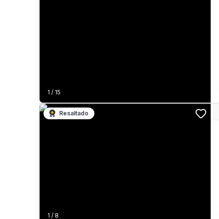
1
/
15
Resaltado
1
/
8