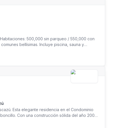
entos Renta mensual: US$3,000 (IVA incluido). Para
te | Investment | Interior Design
 Habitaciones: 500,000 sin parqueo / 550,000 con
comunes bellísimas. Incluye piscina, sauna y
bilidad del inquilino.
zú
scazú. Esta elegante residencia en el Condominio
aboncillo. Con una construcción sólida del año 2008,
ta calidad. Alquiler de Casa en Condominio Atypik,
Precio: $4000 Terreno: 287 m² Construcción: 350 m²