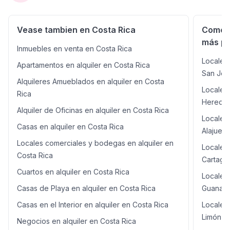
mayorista • Empresa de logística Ventajas Excelente
ubicación sobre calle principal. Fácil acceso para
clientes y proveedores. Amplio espacio para maniobras
Vease tambien en Costa Rica
Comerc
y parqueo. Zona comercial de alto crecimiento. Gran
más po
potencial para diferentes tipos de negocios.
Inmuebles en venta en Costa Rica
Locales
Apartamentos en alquiler en Costa Rica
San Jos
Alquileres Amueblados en alquiler en Costa
Locales
Rica
Heredia
Alquiler de Oficinas en alquiler en Costa Rica
Locales
Casas en alquiler en Costa Rica
Alajuela
Locales comerciales y bodegas en alquiler en
Locales
Costa Rica
Cartago
Cuartos en alquiler en Costa Rica
Locales
Casas de Playa en alquiler en Costa Rica
Guanaca
Casas en el Interior en alquiler en Costa Rica
Locales
Limón p
Negocios en alquiler en Costa Rica