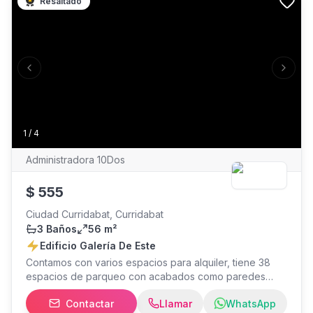
Resaltado
Previous slide
Next s
1
/
4
Administradora 10Dos
$
555
Ciudad Curridabat, Curridabat
3 Baños
56 m²
Edificio Galería De Este
Contamos con varios espacios para alquiler, tiene 38
espacios de parqueo con acabados como paredes
perimetrales en concreto y paredes internas en
Contactar
Llamar
WhatsApp
concreto y material liviano (madera, melamina, entre