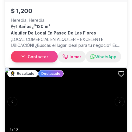
$
1,200
Heredia, Heredia
1 Baños
120 m²
Alquiler De Local En Paseo De Las Flores
¡LOCAL COMERCIAL EN ALQUILER – EXCELENTE
UBICACIÓN! ¿Buscás el lugar ideal para tu negocio? Este
espacio lo tiene TODO 120,50 m² listos para operar
Contactar
Llamar
WhatsApp
Incluye bodega + baño Ubicación estratégica de alto
tránsito Espacio versátil para múltiples giros Ideal para
tiendas, servicios, showroom o expansión de marca
Resaltado
Destacado
Mensualidad desde los $1.200,00 Aprovechá esta
oportunidad antes de que se rente. Escribinos ahora y
agendá tu visita.
Previous slide
Next s
1
/
16