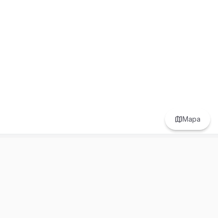
Mapa
Prefer to browse in English? Switch here.
Recursos
Información
Estadísticas de Propiedades
Nosotros
Bluebook
Términos y Servicios
Calculadora de Hipotecas
Políticas de Privacidad