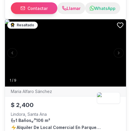
m² Disponibles desde los $993.45
Contactar
Llamar
WhatsApp
Resaltado
Previous slide
Next s
1
/
9
Maria Alfaro Sánchez
$
2,400
Lindora, Santa Ana
1 Baños
106 m²
Alquiler De Local Comercial En Parque