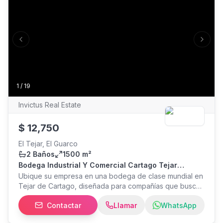
Previous slide
Next s
1
/
19
Invictus Real Estate
$
12,750
El Tejar, El Guarco
2 Baños
1500 m²
Bodega Industrial Y Comercial Cartago Tejar
1500m2 Nueva
Ubique su empresa en una bodega de clase mundial en
Tejar de Cartago, diseñada para compañías que buscan
proyectar una imagen corporativa de primer nivel sin
Contactar
Llamar
WhatsApp
sacrificar funcionalidad. Una propiedad completamente
nueva que combina arquitectura moderna, acabados de