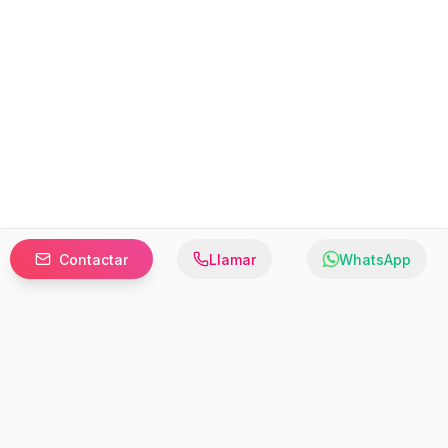
Contactar
Llamar
WhatsApp
Prefer to browse in English? Switch here.
Recursos
Información
Estadísticas de Propiedades
Nosotros
Bluebook
Términos y Servicios