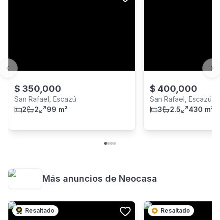
Previous slide
Ne
$
350,000
$
400,000
San Rafael, Escazú
San Rafael, Escazú
2
2
99 m²
3
2.5
430 m²
Más anuncios de
Neocasa
Resaltado
Resaltado