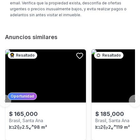
email. Verifica que la propiedad exista, desconfía de ofertas
urgentes o precios inusualmente bajos, y evita realizar pagos o
adelantos sin antes visitar el inmueble.
Anuncios similares
Resaltado
Resaltado
Oportunidad
Previous slide
Ne
$
165,000
$
185,000
Brasil, Santa Ana
Brasil, Santa Ana
2
2.5
98 m²
2
2
119 m²