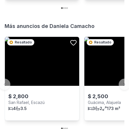
Más anuncios de
Daniela Camacho
Resaltado
Resaltado
Previous slide
Ne
$
2,800
$
2,500
San Rafael, Escazú
Guácima, Alajuela
4
3.5
3
2
173 m²