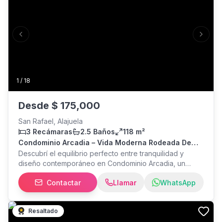
Previous slide
Next s
1
/
18
Desde
$
175,000
San Rafael, Alajuela
3 Recámaras
2.5 Baños
118 m²
Condominio Arcadia – Vida Moderna Rodeada De
Naturaleza En Alajuela
Descubrí el equilibrio perfecto entre tranquilidad y
diseño contemporáneo en Condominio Arcadia, un
proyecto residencial en Alajuela que redefine la calidad
Contactar
Llamar
WhatsApp
de vida. Viví en casas de dos niveles, construidas 100%
en block, con acabados premium como pisos de
porcelanato, sobres de cuarzo y muebles de melamina
Resaltado
en cocina y closets. Modelos funcionales y elegantes,