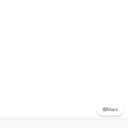
Mapa
Prefer to browse in English? Switch here.