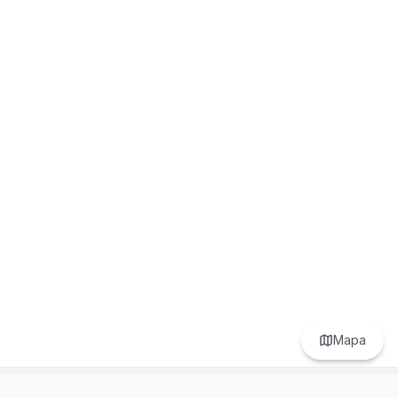
Mapa
Prefer to browse in English? Switch here.