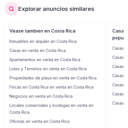
central con jacuzzi, gimnasio equipado y área de fogata
galones y sistema de recolección de agua pluvial para
con arena blanca estilo resort. Los jardines, establos y
Explorar anuncios similares
riego. Primer nivel: -Dormitorio grande que puede
pozo privado refuerzan el carácter independiente,
funcionar como dormitorio principal -Distribución abierta
sostenible y natural de esta propiedad de lujo.
con sala y comedor -Cocina amplia con gabinetes de
alta gama de Euromobilia y hermosos sobres de oro -
Vease tambien en Costa Rica
Casas 
Terraza con vistas a la piscina y jardines exuberantes
popula
alrededor -Baño completo con ducha interior/exterior -
Inmuebles en alquiler en Costa Rica
Trastero y lavadero -Piscina -2 parqueos bajo techo y
Casas e
debajo del garaje hay espacio de almacenamiento
Casas en venta en Costa Rica
Segundo nivel: -3 habitaciones en total: Recámara
Casas en
Apartamentos en venta en Costa Rica
principal con baño completo, walk-in closet y terraza y
las habitaciones secundarias tienen acceso a la terraza.
Casas e
Lotes y Terrenos en venta en Costa Rica
-2 baños: Un baño completo compartido para los dos
Casas e
dormitorios secundarios Azotea: Escalera a la azotea
Propiedades de playa en venta en Costa Rica
(3er nivel donde tenemos una pérgola y BBQ para
Casas e
Fincas en Costa Rica en venta en Costa Rica
disfrutar de la vista al mar). ¡Lista para entrega inmediata!
Casas e
Contáctanos para un tour privado
Negocios en venta en Costa Rica
Casas e
Locales comerciales y bodegas en venta en
Costa Rica
Oficinas en venta en Costa Rica