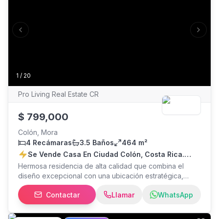
para quienes buscan comodidad, ubicación y una
inversión con gran potencial. 27-208
Previous slide
Next s
1
/
20
Pro Living Real Estate CR
$
799,000
Colón, Mora
4 Recámaras
3.5 Baños
464 m²
Se Vende Casa En Ciudad Colón, Costa Rica.
2119 M²
Hermosa residencia de alta calidad que combina el
diseño excepcional con una ubicación estratégica,
ofreciéndo la máxima privacidad, es el refugio perfecto
Contactar
Llamar
WhatsApp
para quienes buscan silencio, seguridad y una conexión
íntima con la naturaleza sin alejarse de la ciudad. -
Amplio terreno de 2119 m² -Precio inigualable