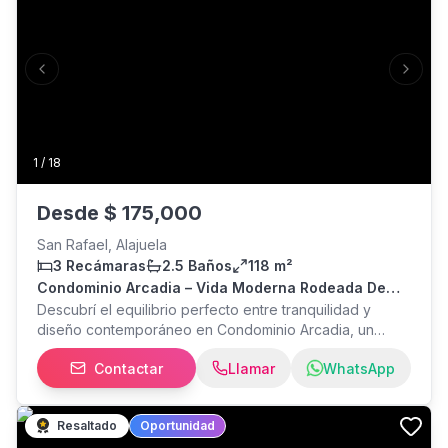
Previous slide
Next s
1
/
18
Desde
$
175,000
San Rafael, Alajuela
3 Recámaras
2.5 Baños
118 m²
Condominio Arcadia – Vida Moderna Rodeada De
Naturaleza En Alajuela
Descubrí el equilibrio perfecto entre tranquilidad y
diseño contemporáneo en Condominio Arcadia, un
proyecto residencial en Alajuela que redefine la calidad
Contactar
Llamar
WhatsApp
de vida. Viví en casas de dos niveles, construidas 100%
en block, con acabados premium como pisos de
porcelanato, sobres de cuarzo y muebles de melamina
Resaltado
Oportunidad
en cocina y closets. Modelos funcionales y elegantes,