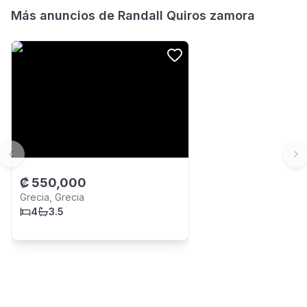
Más anuncios de
Randall Quiros zamora
Previous slide
Ne
₡
550,000
Grecia, Grecia
4
3.5