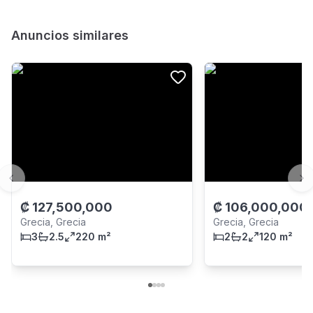
Anuncios similares
Previous slide
Ne
₡
127,500,000
₡
106,000,000
Grecia, Grecia
Grecia, Grecia
3
2.5
220 m²
2
2
120 m²