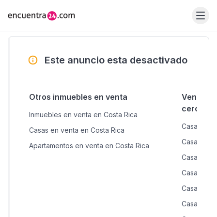
Este anuncio esta desactivado
Otros inmuebles en venta
Venta de
cercana
Inmuebles en venta en Costa Rica
Casas en v
Casas en venta en Costa Rica
Casas en v
Apartamentos en venta en Costa Rica
Casas en v
Casas en 
Casas en 
Casas en v