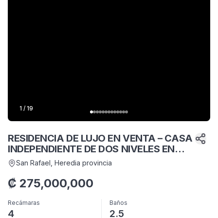
1
/
19
RESIDENCIA DE LUJO EN VENTA – CASA
INDEPENDIENTE DE DOS NIVELES EN
SAN RAFAEL DE HEREDIA
San Rafael
, Heredia provincia
₡
275,000,000
Recámaras
Baños
4
2.5