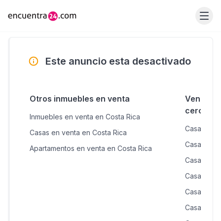
Este anuncio esta desactivado
Otros inmuebles en venta
Venta de
cercana
Inmuebles en venta en Costa Rica
Casas en v
Casas en venta en Costa Rica
Casas en v
Apartamentos en venta en Costa Rica
Casas en v
Casas en 
Casas en 
Casas en v