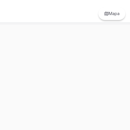
Mapa
Prefer to browse in English? Switch here.
Recursos
Información
Estadísticas de Propiedades
Nosotros
Bluebook
Términos y Servicios
Calculadora de Hipotecas
Políticas de Privacidad
Elige tu país: