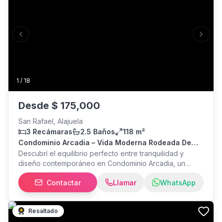
Previous slide
Next s
1
/
18
Desde
$
175,000
San Rafael, Alajuela
3 Recámaras
2.5 Baños
118 m²
Condominio Arcadia – Vida Moderna Rodeada De
Naturaleza En Alajuela
Descubrí el equilibrio perfecto entre tranquilidad y
diseño contemporáneo en Condominio Arcadia, un
proyecto residencial en Alajuela que redefine la calidad
Contactar
Llamar
WhatsApp
de vida. Viví en casas de dos niveles, construidas 100%
en block, con acabados premium como pisos de
porcelanato, sobres de cuarzo y muebles de melamina
Resaltado
en cocina y closets. Modelos funcionales y elegantes,