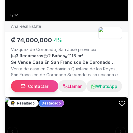
exclusividad, amplitud y ubicación privilegiada en
Escazú.
1
/
12
Ana Real Estate
₡
74,000,000
-
4
%
Vázquez de Coronado, San José provincia
3 Recámaras
2 Baños
118 m²
Se Vende Casa En San Francisco De Coronado
Condominio Quintana De Los Reyes
Venta de casa en Condominio Quintana de los Reyes,
San Francisco de Coronado Se vende casa ubicada en
San Francisco de Coronado, en el Condominio Quintana
Contactar
Llamar
WhatsApp
de los Reyes. La propiedad se encuentra en segunda
planta, es de un solo nivel y cuenta con una distribución
cómoda y funcional. Características de la propiedad: 118
Resaltado
Destacado
m² de construcción 3 habitaciones 2 baños completos
Habitación principal con baño privado Sala Cocina
Comedor Balcón Cuarto de pilas Habitación adicional
ideal para oficina, sala de TV o bodega Tanque de
agua 1 parqueo 1 bodega Amenidades Parquecito