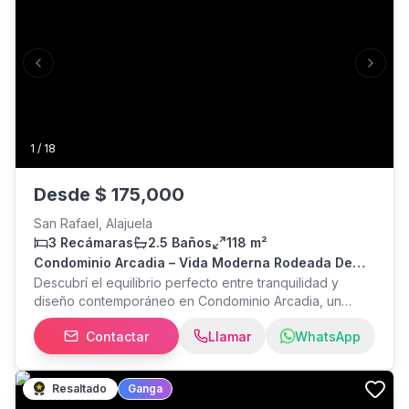
Previous slide
Next s
1
/
18
Desde
$
175,000
San Rafael, Alajuela
3 Recámaras
2.5 Baños
118 m²
Condominio Arcadia – Vida Moderna Rodeada De
Naturaleza En Alajuela
Descubrí el equilibrio perfecto entre tranquilidad y
diseño contemporáneo en Condominio Arcadia, un
proyecto residencial en Alajuela que redefine la calidad
Contactar
Llamar
WhatsApp
de vida. Viví en casas de dos niveles, construidas 100%
en block, con acabados premium como pisos de
porcelanato, sobres de cuarzo y muebles de melamina
Resaltado
Ganga
en cocina y closets. Modelos funcionales y elegantes,