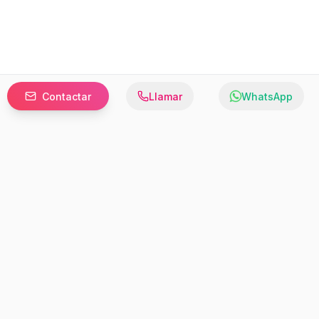
Contactar
Llamar
WhatsApp
Prefer to browse in English? Switch here.
Recursos
Información
Estadísticas de Propiedades
Nosotros
Bluebook
Términos y Servicios
Calculadora de Hipotecas
Políticas de Privacidad
Elige tu país: