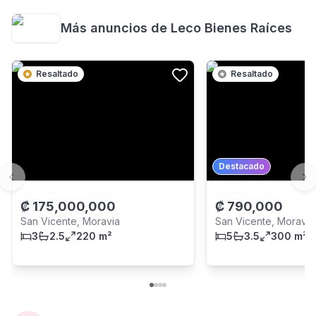
Más anuncios de
Leco Bienes Raíces
Resaltado
Resaltado
Destacado
Previous slide
Ne
₡
175,000,000
₡
790,000
San Vicente, Moravia
San Vicente, Moravia
3
2.5
220 m²
5
3.5
300 m²