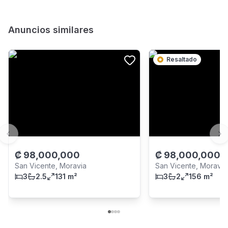
Anuncios similares
Resaltado
Previous slide
Ne
₡
98,000,000
₡
98,000,000
San Vicente, Moravia
San Vicente, Moravia
3
2.5
131 m²
3
2
156 m²