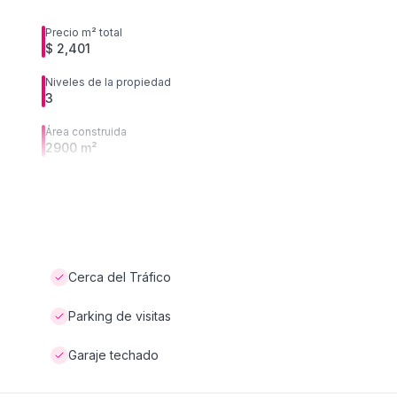
Precio m² total
$ 2,401
Niveles de la propiedad
3
Área construida
2900 m²
Cerca del Tráfico
Parking de visitas
Garaje techado