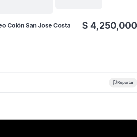
Ver todas
18
fotos
$
4,250,00
seo Colón San Jose Costa
Reportar