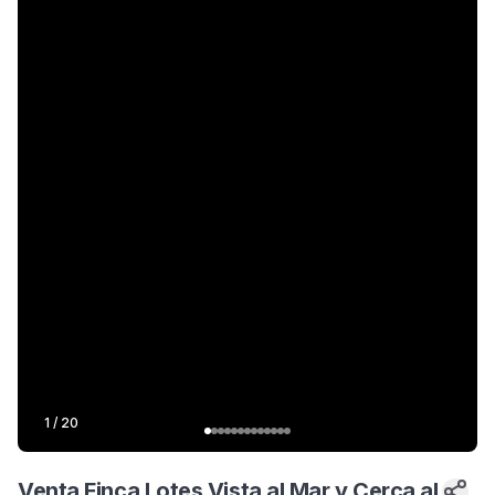
1
/
20
Venta Finca Lotes Vista al Mar y Cerca al