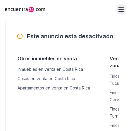
Este anuncio esta desactivado
Otros inmuebles en venta
Venta de 
zonas c
Inmuebles en venta en Costa Rica
Fincas en 
Casas en venta en Costa Rica
Tucurrique
Apartamentos en venta en Costa Rica
Fincas en 
Cervantes
Fincas en 
Turrialba
Fincas en 