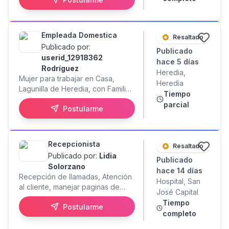
LA CAJA DE ACUERDO A
POLITICAS DE LA EMPRESA
DISPONIBILIDAD INMEDIATA
Empleada Domestica
Resaltado
Publicado por:
Publicado
userid_12918362
hace 5 días
Rodríguez
Heredia,
Mujer para trabajar en Casa,
Heredia
Lagunilla de Heredia, con Familia
Tiempo
de 3 adultos en oficios
parcial
Postularme
domésticos: Limpieza profunda.
Dinámica, Trabajadora, Honrada,
Puntual y de buenas costumbres.
Ofrecemos: Salario competitivo,
Recepcionista
Resaltado
seguro y estabilidad.
Publicado por:
Lidia
Publicado
Solorzano
hace 14 días
Recepción de llamadas, Atención
Hospital, San
al cliente, manejar paginas de
José Capital
reservación, contestar correos.
Tiempo
Postularme
completo