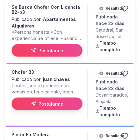
Se Busca Chofer Con Licencia
Resaltado
B2-b3
Publicado
Publicado por:
Apartamentos
hace 22 días
Alquileres
Catedral, San
*Persona honesta *Con
José Capital
experiencia Se ofrece: *Salario a
Tiempo
convenir *Seguros **Contacto:
completo
Postularme
Chofer B3
Resaltado
Publicado por:
juan chaves
Publicado
Chofer ,con experiencia en
hace 22 días
ventas preferiblemente, buen
Desamparados,
hablar y presentacion
Alajuela
Postularme
Tiempo
completo
Pintor En Madera
Resaltado