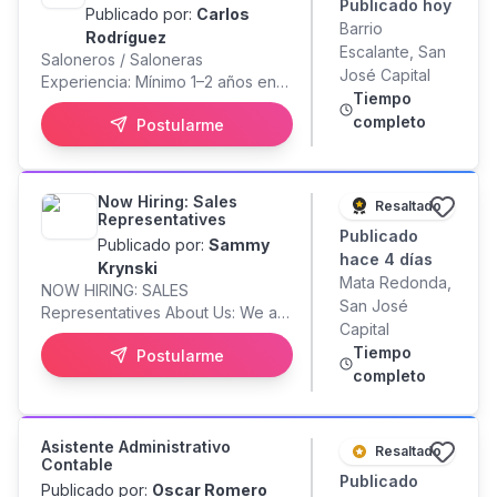
Publicado
hoy
Publicado por:
Carlos
Barrio
Rodríguez
Escalante, San
Saloneros / Saloneras
José Capital
Experiencia: Mínimo 1–2 años en
Tiempo
restaurantes de alto volumen o
completo
Postularme
propuesta gastronómica. Perfil:
Don de servicio, proactividad,
dinamismo y carisma. Buena
presentación personal y
Now Hiring: Sales
Resaltado
excelente comunicación verbal.
Representatives
Publicado
Inglés: Intermedio (deseable/plus
Publicado por:
Sammy
en zonas de alto flujo).
hace 4 días
Krynski
Indispensable: Carnet de
Mata Redonda,
NOW HIRING: SALES
manipulación de alimentos al día.
San José
Representatives About Us: We are
Cocineros A Experiencia: 2+ años
Capital
a stable, US-based company with
en cocina caliente, estaciones de
Tiempo
Postularme
over 28 years in business and a
producción y emplatado técnico.
completo
strong 9-year presence in Costa
Perfil: Agilidad, trabajo bajo
Rica. We offer excellent work
presión, rigor en estándares de
stability and top pay for honest,
higiene, orden y receta.
hardworking professionals with a
Asistente Administrativo
Resaltado
(Experiencia en cocina asiática o
Contable
great attitude. The Details: Role:
maridaje craft es un plus).
Publicado
Sales representative
Publicado por:
Oscar Romero