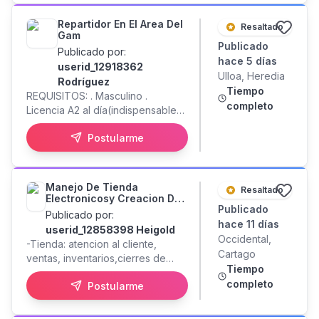
Repartidor En El Area Del
Resaltado
Gam
Publicado
Publicado por:
hace 5 días
userid_12918362
Ulloa, Heredia
Rodríguez
Tiempo
REQUISITOS: . Masculino .
completo
Licencia A2 al día(indispensable). .
Licencia B1 al día(indispensable). .
Postularme
Dinámico, Puntual, Honesto y
Responsable. . Dispuesto a
Trabajar bajo Presión. .
Disponibilidad Inmediata. .
Manejo De Tienda
Resaltado
Conocimiento del GAM
Electronicosy Creacion De
Publicado
(indispensable). . Adjuntar al
Contenido Para Redes
Publicado por:
Sociales
Currículo foto tipo pasaporte
hace 11 días
userid_12858398 Heigold
reciente. Interesados enviar
Occidental,
-Tienda: atencion al cliente,
Currículos a:
Cartago
ventas, inventarios,cierres de
Tiempo
caja, pedidos -Creacion de
completo
Postularme
contenido para redes sociales
como Tik Tok , Instagram y
Facebook