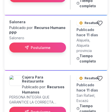
Tiempo
seguimiento en tiempo real a las
completo
rutas mediante sistemas GPS y
coordinar la operación diaria de
nuestros servicios de transporte
Salonera
corporativo. Buscamos una
Resaltado
persona proactiva, con excelente
Publicado por:
Recurso Humano
Publicado
servicio al cliente, capacidad para
PPP
hace 11 días
resolver situaciones bajo presión
Salonero
Alajuela,
y disponibilidad para trabajar en
Alajuela
Postularme
horarios rotativos.
provincia
Tiempo
completo
Cajera Para
Resaltado
Restaurante
Publicado
Publicado por:
Recursos
hace 11 días
Humanos
San Rafael,
PERSONA INTEGRA QUE
Escazú
GARANTICE LA CORRECTA
Tiempo
EJECUCION DE LA OPERACION DE
completo
Postularme