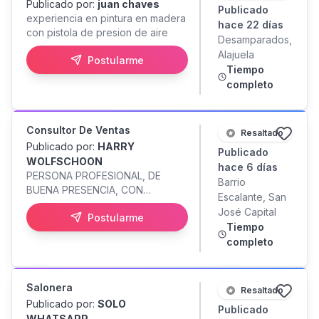
Publicado por:
juan chaves
Publicado
experiencia en pintura en madera
hace 22 días
con pistola de presion de aire
Desamparados,
Alajuela
Postularme
Tiempo
completo
Consultor De Ventas
Resaltado
Publicado por:
HARRY
Publicado
WOLFSCHOON
hace 6 días
PERSONA PROFESIONAL, DE
Barrio
BUENA PRESENCIA, CON
Escalante, San
CONOCIMIENTOS DE IDIOMA
José Capital
Postularme
INGLES, EXPERIENCIA EN VENTAS,
Tiempo
CON INICIATIVA, BUENA
completo
COMUNICACION, ORIENTADO A
CREAR EXPERIENCIAS
MEMORABLES. OFRECEMOS
Salonera
SALARIO BASE MAS COMISIONES
Resaltado
POR DESEMPEÑO EN VENTAS,
Publicado por:
SOLO
Publicado
CAPACITACION CONTINUA DE
WHATSAPP