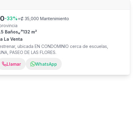
00
-
33
%
+
₡ 35,000 Mantenimiento
provincia
.5 Baños
132 m²
a La Venta
 estrenar, ubicada EN CONDOMINIO cerca de escuelas,
 UNA, PASEO DE LAS FLORES.
Llamar
WhatsApp