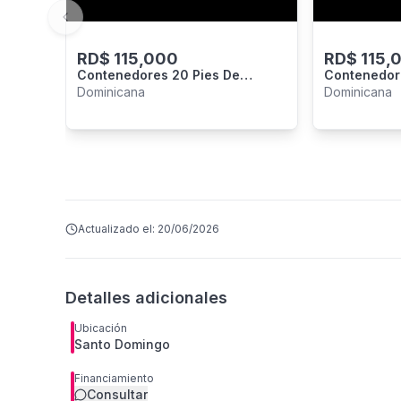
Previous slide
RD$
115,000
RD$
115,
Contenedores 20 Pies De
Contenedor
Oportunidad 115.000 Rd$
115,000
Dominicana
Dominicana
Actualizado el:
20/06/2026
Detalles adicionales
Ubicación
Santo Domingo
Financiamiento
Consultar