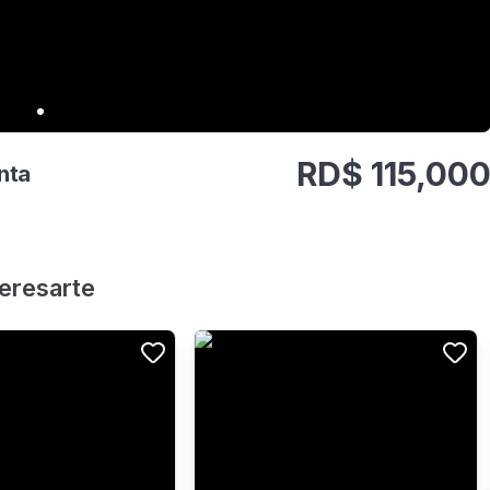
RD$
115,00
nta
teresarte