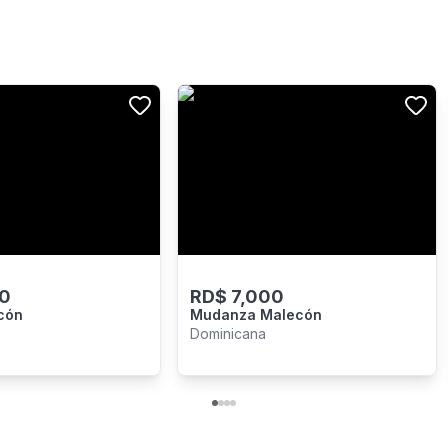
0
RD$
7,000
cón
Mudanza Malecón
Dominicana