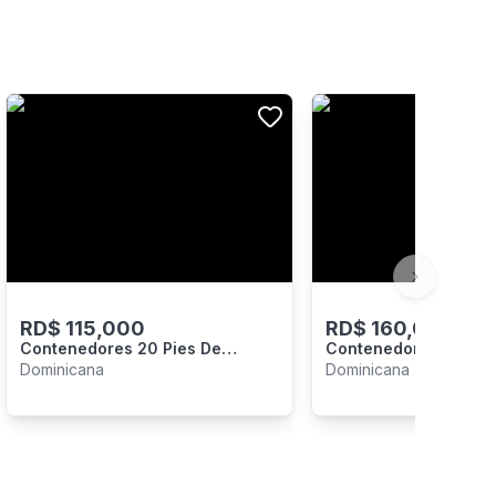
Next slide
RD$
115,000
RD$
160,000
Contenedores 20 Pies De
Contenedores De 40 
Oportunidad Rd$ 115.000
160,000
Dominicana
Dominicana