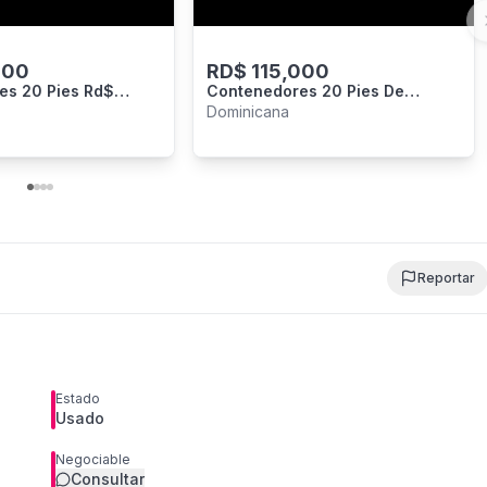
000
RD$
115,000
es 20 Pies Rd$
Contenedores 20 Pies De
Oportunidad Rd$ 115.000
Dominicana
Reportar
Estado
Usado
Negociable
Consultar