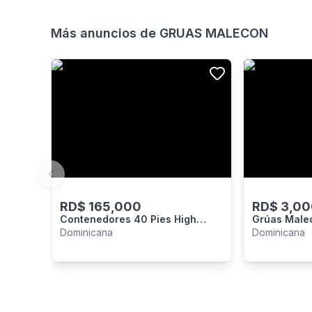
Más anuncios de
GRUAS MALECON
Previous slide
RD$
165,000
RD$
3,00
Contenedores 40 Pies High
Grúas Male
Cube, Aprovecha!
Dominicana
Dominicana