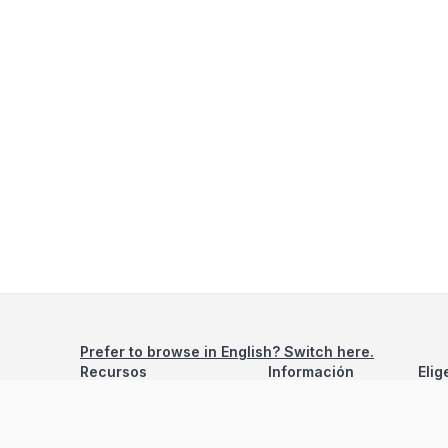
Prefer to browse in English? Switch here.
Recursos
Información
Elig
Estadísticas de Propiedades
Nosotros
Bluebook
Términos y Servicios