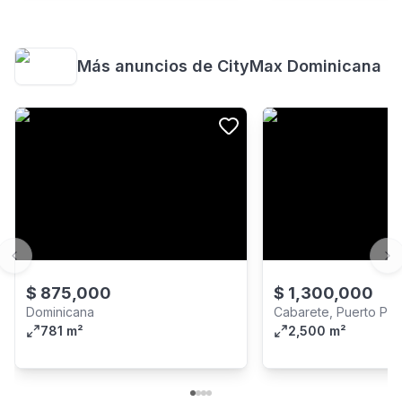
Más anuncios de
CityMax Dominicana
Previous slide
Ne
$
875,000
$
1,300,000
Dominicana
Cabarete, Puerto Pla
781 m²
2,500 m²