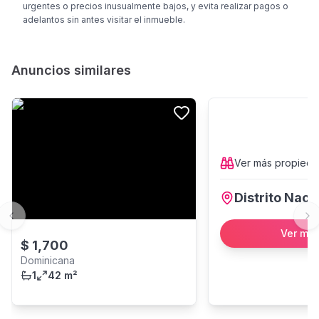
urgentes o precios inusualmente bajos, y evita realizar pagos o
adelantos sin antes visitar el inmueble.
Anuncios similares
Ver más
propied
Distrito Naci
Previous slide
Ne
Ver má
$
1,700
Dominicana
1
42 m²