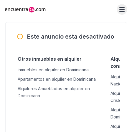
Este anuncio esta desactivado
Otros inmuebles en alquiler
Alquiler 
zonas c
Inmuebles en alquiler en Dominicana
Alquiler de
Apartamentos en alquiler en Dominicana
Nacional
Alquileres Amueblados en alquiler en
Alquiler de
Dominicana
Cristóbal
Alquiler de
Domingo
Alquiler de