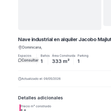
Ver
8
Nave industrial en alquiler Jacobo Majlu
Dominicana
,
Espacios
Baños
Área Construida
Parking
Consultar
1
333 m²
1
Actualizado el:
09/05/2026
Detalles adicionales
Precio m² construido
$ 8