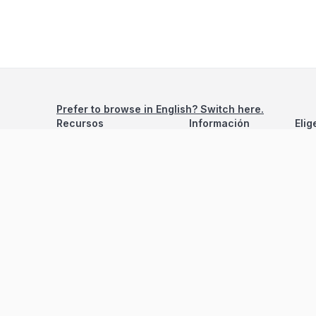
Prefer to browse in English? Switch here.
Recursos
Información
Elig
Estadísticas de Propiedades
Nosotros
Bluebook
Términos y Servicios
Calculadora de Hipotecas
Políticas de Privacidad