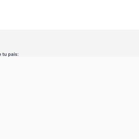
e tu país:
©
2026
Encuentra 24
. Todos los derechos reservados.