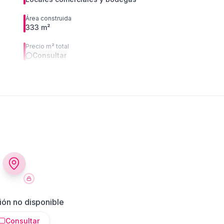
Área construida
333 m²
Precio m² total
Consultar
ión no disponible
Consultar