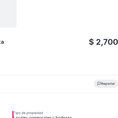
 todas
fotos
$
2,70
ta
Reportar
Tipo de propiedad
Locales comerciales y bodegas