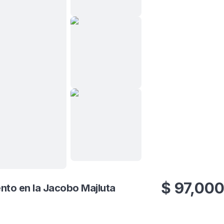
Ver todas
6
fotos
$
97,00
nto en la Jacobo Majluta