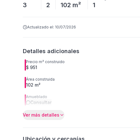
3
2
102 m²
1
Actualizado el:
10/07/2026
Detalles adicionales
Precio m² construido
$ 951
Área construida
102 m²
Amueblado
Consultar
Ver más detalles
Ubicación y cercanías