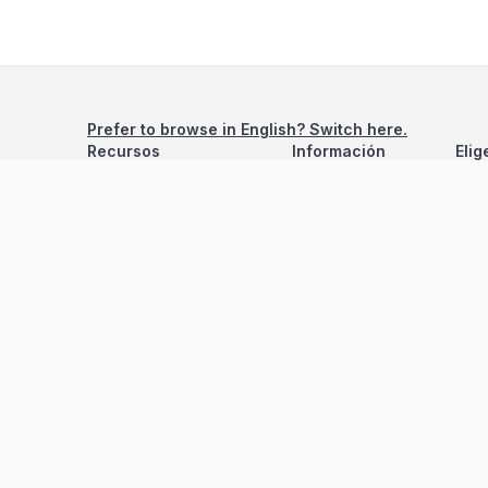
Prefer to browse in English? Switch here.
Recursos
Información
Elig
Estadísticas de Propiedades
Nosotros
Bluebook
Términos y Servicios
Calculadora de Hipotecas
Políticas de Privacidad