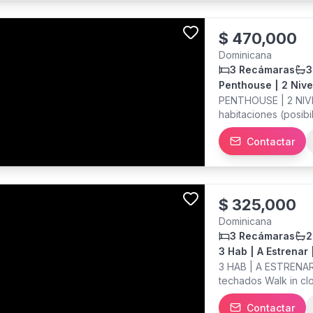
$
470,000
Dominicana
3 Recámaras
3
Penthouse | 2 Nivel
PENTHOUSE | 2 NIVE
habitaciones (posibi
paralelos techados -
Contactar
Sala - Estudio -Ter
de servicio - Área d
VENTA US$470,000 
$
325,000
Dominicana
3 Recámaras
2
3 Hab | A Estrenar
3 HAB | A ESTRENAR
techados Walk in cl
Cocina abierta Bal
Contactar
- Cancha de tenis - 