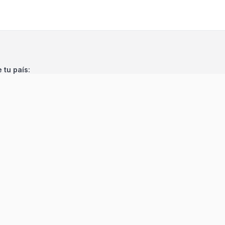
e tu país:
©
2026
Encuentra 24
. Todos los derechos reservados.