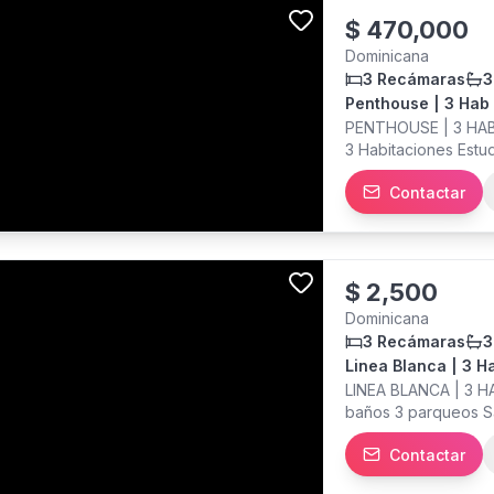
$
470,000
Dominicana
3 Recámaras
3
Penthouse | 3 Hab |
PENTHOUSE | 3 HAB 
3 Habitaciones Estud
con isla Área de la
Contactar
concepto industrial,
180° al mar y la ci
equipado Salón mult
intercomunicación c
estratégica a paso
$
2,500
Dominicana
3 Recámaras
3
Linea Blanca | 3 Hab
LINEA BLANCA | 3 HA
baños 3 parqueos S
calentador de gas Ha
Contactar
ascensores 2 aparta
climatizado ALQUIL