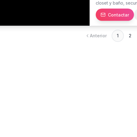
closet y baño, secu
Balcón Cocina con d
Contactar
baño 2 parqueos tech
multiusos Terraza t
ascensores, uno de 
Mantenimiento inclu
Anterior
1
2