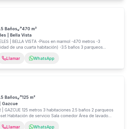
.5 Baños
470 m²
es | Bella Vista
LES | BELLA VISTA -Pisos en marmol -470 metros -3
lidad de una cuarta habitación) -3.5 baños 3 parqueos
Walk in closet en todas las habitaciones -cocina cerrada -
Llamar
WhatsApp
raza techada de 100 metros - Comedor - 2 Balcones - Cuarto
e lavado - Planta eléctrica -Portero -Vigilancia las 24 horas
Mantenimiento RD$17,000
.5 Baños
125 m²
 | Gazcue
 | GAZCUE 125 metros 3 habitaciones 2.5 baños 2 parqueos
oset Habitación de servicio Sala comedor Área de lavado
cón AMENIDADES - Área de Juegos para Niños - 2 Ascensores
Llamar
WhatsApp
Gimnasio - BBQ - Piscina - Ciclovia - Cancha de padel -