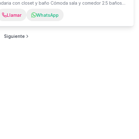
ndaria con closet y baño Cómoda sala y comedor 2.5 baños
esayunador Área de lavado Habitación de servicio con su
Llamar
WhatsApp
ados y paralelos Piscina Gimnasio Área infantil Salón
echada con área de BBQ Lobby climatizado y amueblado 3
ellos de carga Planta eléctrica ALQUILER US$1,550
ido
Siguiente