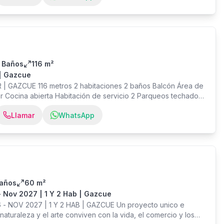
ial VENTA US$345,000
 Baños
116 m²
 | Gazcue
 | GAZCUE 116 metros 2 habitaciones 2 baños Balcón Área de
 Cocina abierta Habitación de servicio 2 Parqueos techados
ra Niños - 2 Ascensores - Cancha de tenis - Gimnasio - BBQ -
Llamar
WhatsApp
- Cancha de padel - Terraza - Área social VENTA US$252,000
Baños
60 m²
 Nov 2027 | 1 Y 2 Hab | Gazcue
 NOV 2027 | 1 Y 2 HAB | GAZCUE Un proyecto unico e
 naturaleza y el arte conviven con la vida, el comercio y los