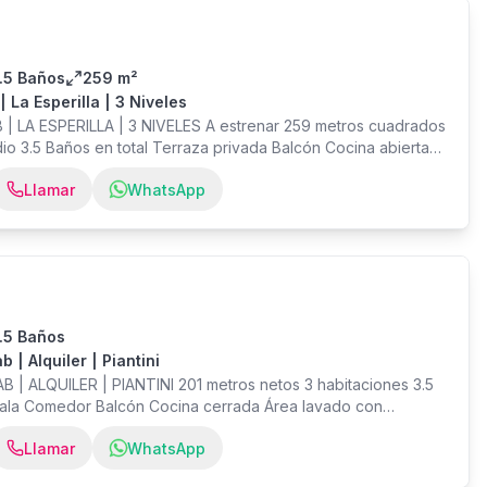
.5 Baños
259 m²
 La Esperilla | 3 Niveles
| LA ESPERILLA | 3 NIVELES A estrenar 259 metros cuadrados
io 3.5 Baños en total Terraza privada Balcón Cocina abierta
vado 2 Parqueos Sistema de control inteligente Espacios de
Llamar
WhatsApp
 abiertos y con gran iluminación natural Vista panorámica de
udad Coffee shop Piscina Sauna y Spa Área de BBQ Gimnasio
iusos Lobby moderno climatizado Vigilancia e
on tecnología IP en parqueos y apartamentos Ubicación
s de la Ave. 27 de Febrero VENTA US$470,000
.5 Baños
 | Alquiler | Piantini
B | ALQUILER | PIANTINI 201 metros netos 3 habitaciones 3.5
ala Comedor Balcón Cocina cerrada Área lavado con
bitación de servicio con su baño El edificio tiene 2
Llamar
WhatsApp
mentos por piso Piscina Gimnasio Terraza Bar Lobby
ER LINEA BLANCA US$ 2,500 Mantenimiento incluido