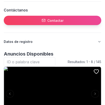
Contáctanos
Contactar
Datos de registro
Anuncios Disponibles
Resultados:
1
-
8
/
145
Previous slide
Next s