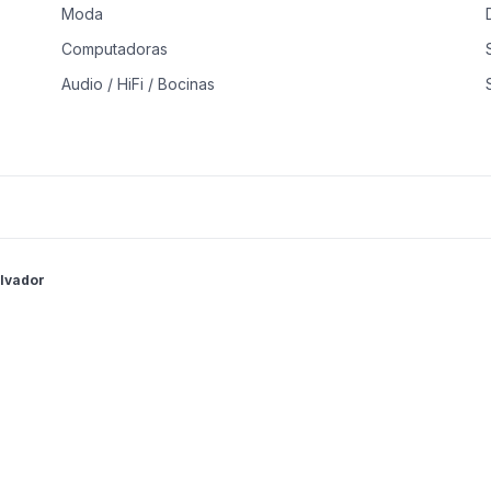
Moda
Computadoras
Audio / HiFi / Bocinas
Consolas, Video juegos y Accesorios
Construcción
Muebles
Computadoras y Laptops
alvador