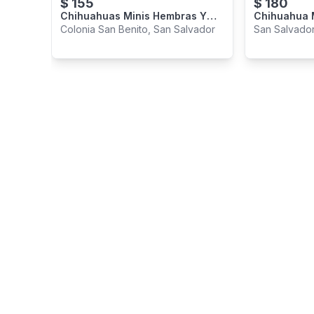
$
155
$
180
Chihuahuas Minis Hembras Y
Chihuahua 
Machos
Colonia San Benito, San Salvador
San Salvador