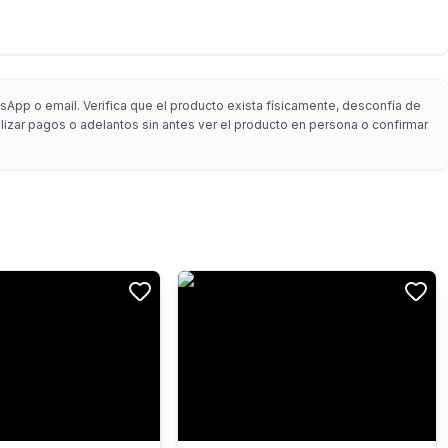
sApp o email. Verifica que el producto exista físicamente, desconfía de
alizar pagos o adelantos sin antes ver el producto en persona o confirmar