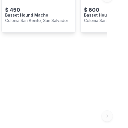
$
450
$
600
Basset Hound Macho
Basset Hound Hembr
Colonia San Benito, San Salvador
Colonia San Benito, Sa
Next slide