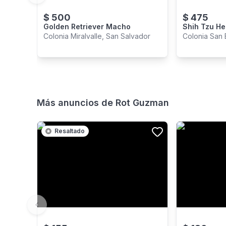
$
500
$
475
Golden Retriever Macho
Shih Tzu H
Colonia Miralvalle, San Salvador
Colonia San 
Más anuncios de
Rot Guzman
Resaltado
Previous slide