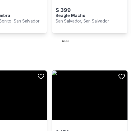
$
399
embra
Beagle Macho
Benito, San Salvador
San Salvador, San Salvador