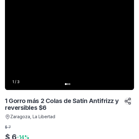
1
/
3
1 Gorro más 2 Colas de Satín Antifrizz y
reversibles $6
Zaragoza
, La Libertad
$
7
$
6
-
14
%