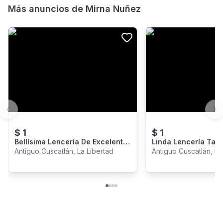
Más anuncios de
Mirna Nuñez
Previous slide
Ne
$
1
$
1
Bellísima Lencería De Excelente
Linda Lencería Tall
Calidad.
Antiguo Cuscatlán, La Libertad
Antiguo Cuscatlán, La