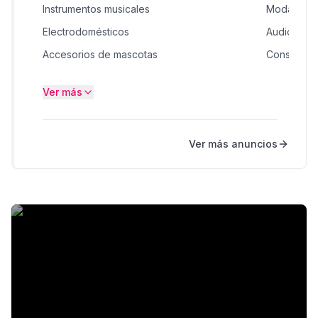
Instrumentos musicales
Moda
Electrodomésticos
Audio / HiF
Accesorios de mascotas
Construcci
Juguetes
Consolas, 
Ver más
Bicicletas
Computad
Muebles
Ver más anuncios
Ropa