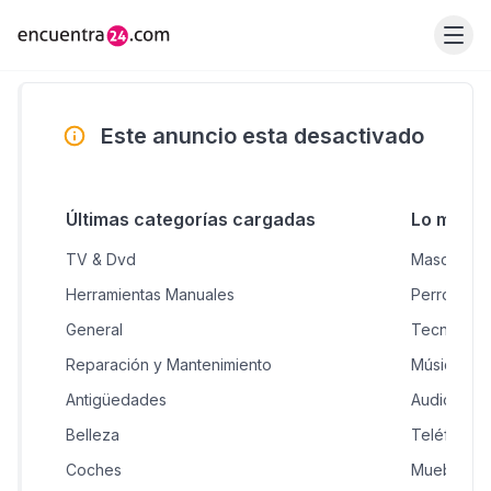
Este anuncio esta desactivado
Últimas categorías cargadas
Lo más 
TV & Dvd
Mascotas &
Herramientas Manuales
Perros en 
General
Tecnologí
Reparación y Mantenimiento
Música, Mo
Antigüedades
Audio, Vid
Belleza
Teléfonos 
Coches
Muebles H