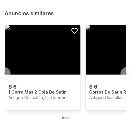
Anuncios similares
Previous slide
Ne
$
6
$
6
1 Gorro Mas 2 Cola De Satín
Gorros De Satin Rev
Colita Anti Friz
Antiguo Cuscatlán, La Libertad
Antiguo Cuscatlán, La