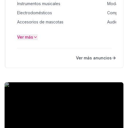
Instrumentos musicales
Moda
Electrodomésticos
Computad
Accesorios de mascotas
Audio / HiF
Juguetes
Consolas, 
Ver más
Bicicletas
Construcci
Computado
Ver más anuncios
Muebles