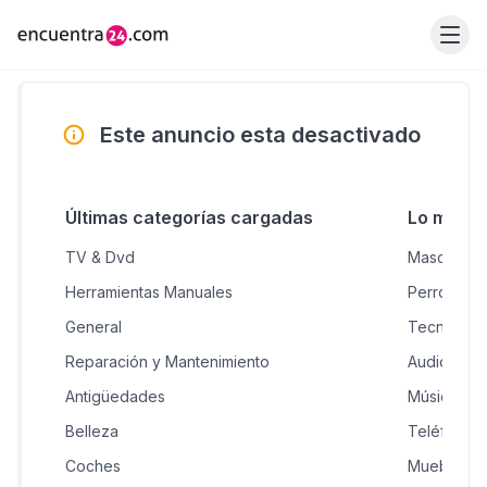
Este anuncio esta desactivado
Últimas categorías cargadas
Lo más 
TV & Dvd
Mascotas &
Herramientas Manuales
Perros en 
General
Tecnologí
Reparación y Mantenimiento
Audio, Vid
Antigüedades
Música, Mo
Belleza
Teléfonos 
Coches
Muebles H