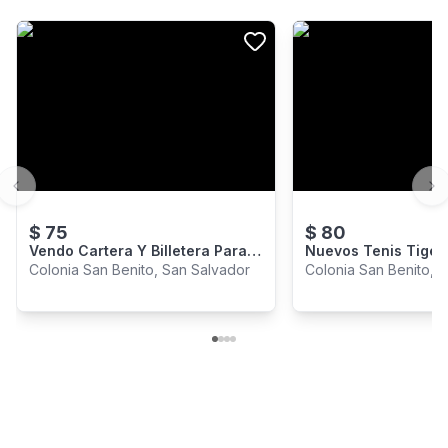
Previous slide
Ne
$
75
$
80
Vendo Cartera Y Billetera Para
Nuevos Tenis Tiger
Dama Louis Vuitton
Colonia San Benito, San Salvador
Colonia San Benito, 