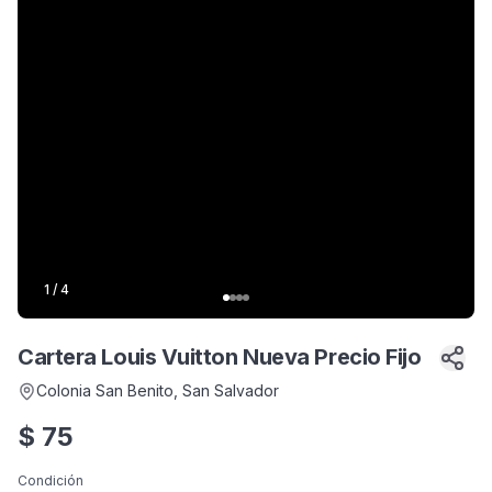
1
/
4
Cartera Louis Vuitton Nueva Precio Fijo
Colonia San Benito
, San Salvador
$
75
Condición