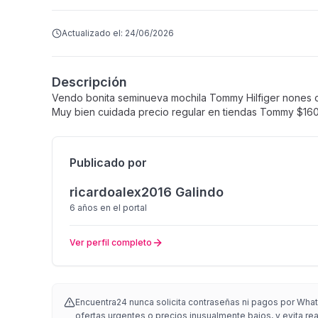
Actualizado el:
24/06/2026
Descripción
Vendo bonita seminueva mochila Tommy Hilfiger nones de
Muy bien cuidada precio regular en tiendas Tommy $16
Publicado por
ricardoalex2016 Galindo
6 años
en el portal
Ver perfil completo
Encuentra24 nunca solicita contraseñas ni pagos por What
ofertas urgentes o precios inusualmente bajos, y evita re