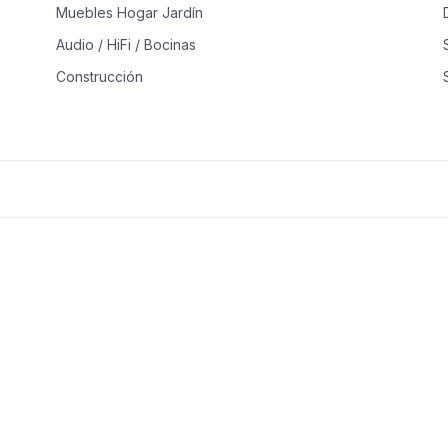
Muebles Hogar Jardín
Audio / HiFi / Bocinas
Construcción
Consolas, Video juegos y Accesorios
Computadoras
Ropa
Muebles