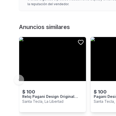
la reputación del vendedor.
Anuncios similares
Previous slide
$
100
$
100
Reloj Pagani Design Original
Pagani Desi
Modelo Pd1775 Nuevo
Automatico
Santa Tecla, La Libertad
Santa Tecla,