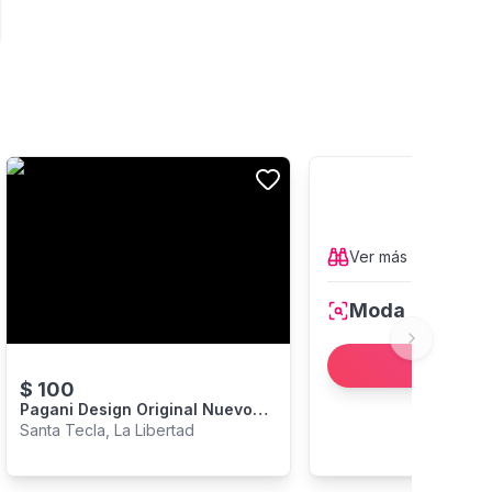
Ver más
productos
Moda
Next slide
Ver más
$
100
Pagani Design Original Nuevo
Automático Pd 2770
Santa Tecla, La Libertad