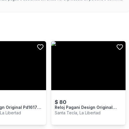
$
80
gn Original Pd1617
Reloj Pagani Design Original
 Nuevo En Caja
Pd1780 Nuevo En Caja
 La Libertad
Santa Tecla, La Libertad