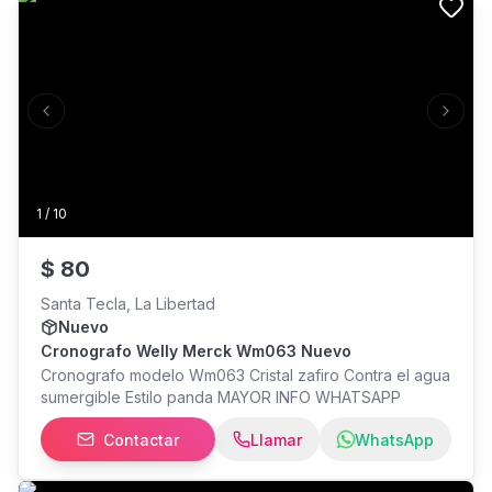
Previous slide
Next s
1
/
10
$
80
Santa Tecla, La Libertad
Nuevo
Cronografo Welly Merck Wm063 Nuevo
Cronografo modelo Wm063 Cristal zafiro Contra el agua
sumergible Estilo panda MAYOR INFO WHATSAPP
Contactar
Llamar
WhatsApp