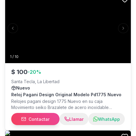
Previous slide
Next s
1
/
10
$
100
-
20
%
Santa Tecla, La Libertad
Nuevo
Reloj Pagani Design Original Modelo Pd1775 Nuevo
Relojes pagani design 1775 Nuevo en su caja
Movimiento seiko Brazalete de acero inoxidable
Homenaje a reloj panda MAYOR INFO solo WhatsApp
Contactar
Llamar
WhatsApp