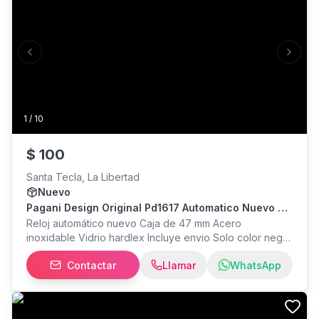
Previous slide
Next s
1
/
10
$
100
Santa Tecla, La Libertad
Nuevo
Pagani Design Original Pd1617 Automatico Nuevo En
Caja
Reloj automático nuevo Caja de 47 mm Acero
inoxidable Vidrio hardlex Incluye envio Solo color negro
MAYOR INFO inbox WhatsApp
Contactar
Llamar
WhatsApp