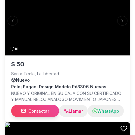
toque retro y rústico.
Previous slide
Next s
1
/
10
$
50
Santa Tecla, La Libertad
Nuevo
Reloj Pagani Design Modelo Pd3306 Nuevos
NUEVO Y ORIGINAL EN SU CAJA CON SU CERTIFICADO
Y MANUAL RELOJ ANALOGO MOVIMIENTO JAPONES
SEIKO DE CUARZO CORREA DE CUERO GENUINO CASE
Contactar
Llamar
WhatsApp
DE ACERO INOXIDABLE CONTRA EL AGUA FUNCIONAN
TODOS LO CRONOGRAFOS MEDIDAS Y
ESPECIFICACIONES EN LAS IMÁGENES DEL ANUNCIO
Precio fijo $50 MAYOR INFO INBOX Y WHATSAPP