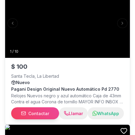
Previous slide
Next s
1
/
10
$
100
Santa Tecla, La Libertad
Nuevo
Pagani Design Original Nuevo Automático Pd 2770
Relojes Nuevos negro y azul automático Caja de 43mm
Contra el agua Corona de tornillo MAYOR INFO INBOX O
WHATSAPP
Contactar
Llamar
WhatsApp