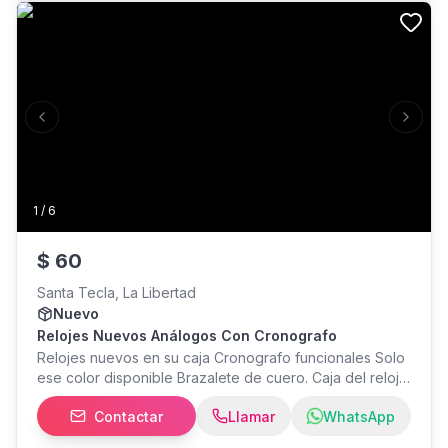
box de CrossFit. consultas al
Previous slide
Next s
1
/
6
$
60
Santa Tecla, La Libertad
Nuevo
Relojes Nuevos Análogos Con Cronografo
Relojes nuevos en su caja Cronografo funcionales Solo
ese color disponible Brazalete de cuero. Caja del reloj
mide 40 mm Mayor info inbox o WhatsApp
Contactar
Llamar
WhatsApp