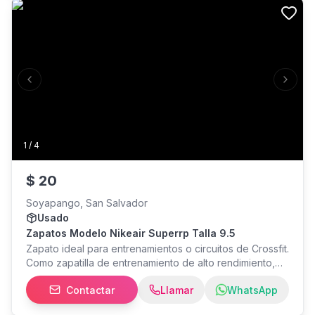
Previous slide
Next s
1
/
4
$
20
Soyapango, San Salvador
Usado
Zapatos Modelo Nikeair Superrp Talla 9.5
Zapato ideal para entrenamientos o circuitos de Crossfit.
Como zapatilla de entrenamiento de alto rendimiento,
las Nike Air Zoom SuperRep 2 es para todos esos
Contactar
Llamar
WhatsApp
deportistas que necesitan sacar su mejor versión en
ejercicios de alta intensidad en el gimnasio, o bien en el