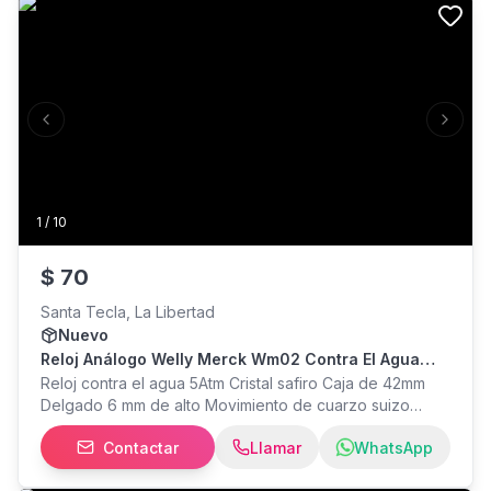
Previous slide
Next s
1
/
10
$
70
Santa Tecla, La Libertad
Nuevo
Reloj Análogo Welly Merck Wm02 Contra El Agua
Nuevo En Su Caja
Reloj contra el agua 5Atm Cristal safiro Caja de 42mm
Delgado 6 mm de alto Movimiento de cuarzo suizo
Precio fijo Solo venta Incluye el envío a la mayor parte
Contactar
Llamar
WhatsApp
del país. Mayor info inbox o WhatsApp