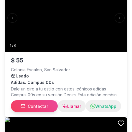
Previous slide
Next s
1
/
6
$
55
Colonia Escalon, San Salvador
Usado
Adidas. Campus 00s
Dale un giro a tu estilo con estos icónicos adidas
Campus 00s en su versión Denim. Esta edición combina
la silueta robusta clásica de los años 2000 con una
Contactar
Llamar
WhatsApp
parte superior de mezclilla (denim) de alta calidad en
color azul noche.Color: Night Indigo / Crystal
White.Detalles: Clásicas tres rayas en color blanco y
suela de caucho color caramelo (gum sole).Vibe:
Perfectos para elevar cualquier outfit urbano con un