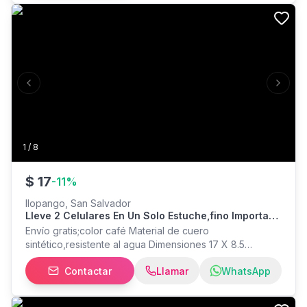
Previous slide
Next s
1
/
8
$
17
-
11
%
Ilopango, San Salvador
Lleve 2 Celulares En Un Solo Estuche,fino Importado
Con Práctico Cierre Magnético (iman)
Envío gratis;color café Material de cuero
sintético,resistente al agua Dimensiones 17 X 8.5
centímetros Medida universal se adapta al tamaño de
Contactar
Llamar
WhatsApp
los celulares de moda Depósitos para billetes y tarjetas
Solamente entrego sábados y domingos en San
salvador y alrededores