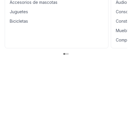
Accesorios de mascotas
Audio / 
Juguetes
Consola
Bicicletas
Constru
Mueble
Computa