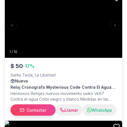
Previous slide
Next s
1
/
10
$
50
-
17
%
Santa Tecla, La Libertad
Nuevo
Reloj Cronografo Mysterious Code Contra El Agua
Nuevos
Hermosos Relojes nuevos movimiento seiko vk67
Contra el agua Color negro y blanco Medidas en las
imágenes del anuncio Corona de rosca Segunda
Contactar
Llamar
WhatsApp
corona para mover la brujula del reloj Envio disponible a
la mayor parte del país WhatsApp