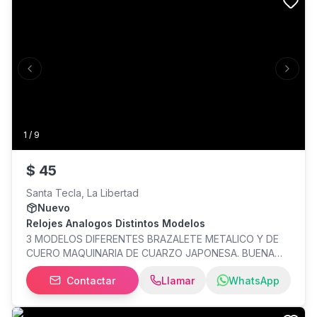
Previous slide
Next s
1
/
9
$
45
Santa Tecla, La Libertad
Nuevo
Relojes Analogos Distintos Modelos
3 MODELOS DIFERENTES BRAZALETE METALICO Y DE
CUERO MAQUINARIA DE CUARZO JAPONESA. BUENA
CALIDAD DE MATERIALES NUEVOS EN SU CAJITA MAS
Contactar
Llamar
WhatsApp
INFO AL WHATSAPP