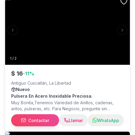
Previous slide
Next s
1
/
2
$
16
-
11
%
Antiguo Cuscatlán, La Libertad
Nuevo
Pulsera En Acero Inoxidable Preciosa.
Muy Bonita,Tenemos Variedad de Anillos, cadenas,
aritos, pulseras, etc. Para Negocio, pregunte sin
compromiso, se hacen envíos.
Contactar
Llamar
WhatsApp