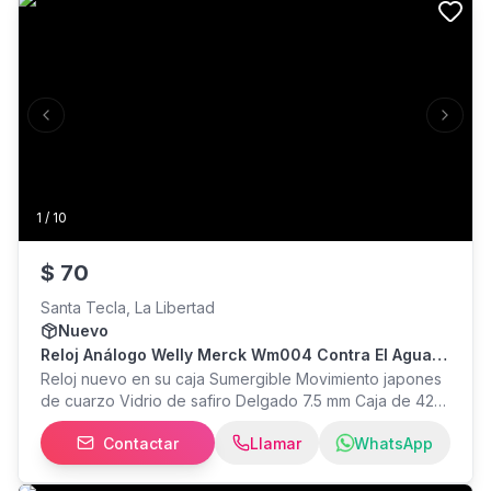
Previous slide
Next s
1
/
10
$
70
Santa Tecla, La Libertad
Nuevo
Reloj Análogo Welly Merck Wm004 Contra El Agua
Nuevo En Su Caja
Reloj nuevo en su caja Sumergible Movimiento japones
de cuarzo Vidrio de safiro Delgado 7.5 mm Caja de 42
mm Precio fijo Incluye envio a la mayor parte del país
Contactar
Llamar
WhatsApp
MAYOR INFO inbox o WhatsApp