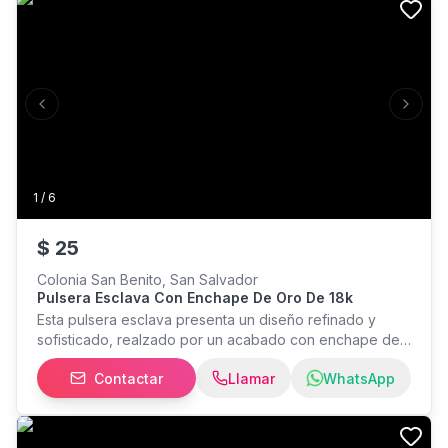
Previous slide
Next s
1
/
6
$
25
Colonia San Benito, San Salvador
Pulsera Esclava Con Enchape De Oro De 18k
Esta pulsera esclava presenta un diseño refinado y
sofisticado, realzado por un acabado con enchape de
oro de 18K. Este recubrimiento le confiere una
Contactar
Llamar
WhatsApp
apariencia rica y lustrosa, similar al oro sólido, pero a un
precio más accesible. Está adornada con diamantes que
brillan intensamente, añadiendo un toque de lujo a
cualquier atuendo. La pulsera es perfecta para