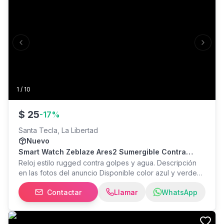
Previous slide
Next s
1
/
10
$
25
-
17
%
Santa Tecla, La Libertad
Nuevo
Smart Watch Zeblaze Ares2 Sumergible Contra
Golpes
Reloj estilo rugged contra golpes y agua. Descripción
en las fotos del anuncio Disponible color azul y verde
Nuevos solo se saco para las fotos Para mayor info
Contactar
Llamar
WhatsApp
inbox o WhatsApp